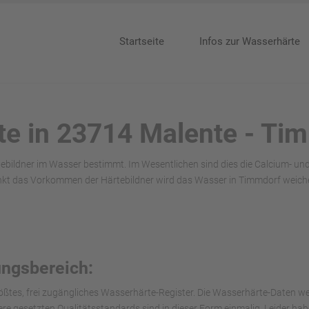
Startseite
Infos zur Wasserhärte
te in 23714 Malente - Ti
ebildner im Wasser bestimmt. Im Wesentlichen sind dies die Calcium- u
nkt das Vorkommen der Härtebildner wird das Wasser in Timmdorf weiche
ungsbereich:
ößtes, frei zugängliches Wasserhärte-Register. Die Wasserhärte-Daten we
nsere gesetzten Qualitätsstandards sind in dieser Form einmalig. Leider h