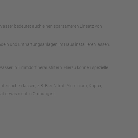
s Wasser bedeutet auch einen sparsameren Einsatz von
ndeln und Enthärtungsanlagen im Haus installieren lassen.
sser in Timmdorf herausfiltern. Hierzu können spezielle
rsuchen lassen, z.B. Blei, Nitrat, Aluminium, Kupfer,
t etwas nicht in Ordnung ist.