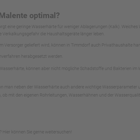
 Malente optimal?
sorgt eine geringe Wasserhärte für weniger Ablagerungen (Kalk). Weiche
e Verkalkungsgefahr die Haushaltsgeräte länger leben.
om Versorger geliefert wird, können in Timmdorf auch Privathaushalte ha
chverfahren herabgesetzt werden.
asserhärte, können aber nicht mögliche Schadstoffe und Bakterien im Wa
ann man neben der Wasserhärte auch andere wichtige Wasserparameter unte
, ob mit den eigenen Rohrleitungen, Wasserhähnen und der Wasserqualitä
 Hier können Sie gerne weitersuchen!