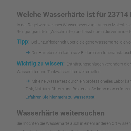
Welche Wasserhärte ist für 23714
In der Regel wird weiches Wasser bevorzugt. Auch in Malente 
Reingungsmitteln (Waschmittel) und lässt durch die vermindert
Tipp:
Bei Unzufriedenheit über die eigene Wasserhärte, die v
➜
Der Härtebereich kann so z.B. durch ein Ionenaustaus
Wichtig zu wissen:
Enthärtungsanlagen verändern die W
Wasserfilter und Trinkwasserfilter weiterhelfen.
➜
Mit eine Wassertest durch ein professionelles Labor k
Zink, Natrium, Chrom und Bakterien. So kann man erfahren
Erfahren Sie hier mehr zu Wassertest!
Wasserhärte weitersuchen
Sie möchten die Wasserhärte auch in einem anderen Ort wissen?