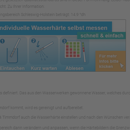
ht. Zu Ihrer Information:
ngsbereich Schleswig-Holstein beträgt: 14.9 °dh
sers definiert. Das aus den Wasserwerken gewonnene Wasser, welches d
orf kommt, wird es gereinigt und aufbereitet.
4 Timmdorf auch die Wasserhärte einstellen und nach den Wünschen ver
bereich dann verändern und anpassen, wenn die Härtebildern die Grenzwe