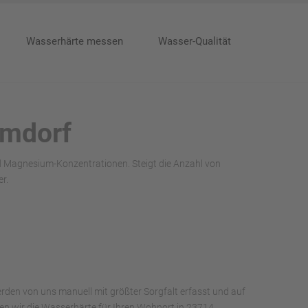
Wasserhärte messen
Wasser-Qualität
mmdorf
nd Magnesium-Konzentrationen. Steigt die Anzahl von
r.
rden von uns manuell mit größter Sorgfalt erfasst und auf
aben wir die Wasserhärte für Ihren Wohnort in 23714