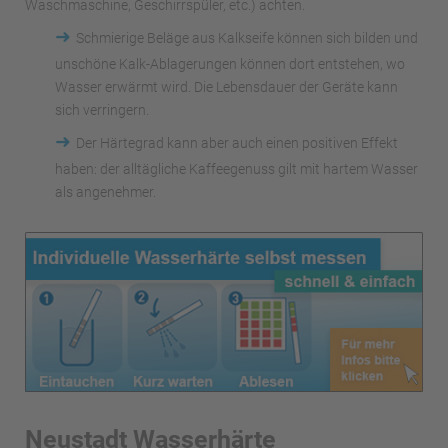
Waschmaschine, Geschirrspüler, etc.) achten.
➜
Schmierige Beläge aus Kalkseife können sich bilden und
unschöne Kalk-Ablagerungen können dort entstehen, wo
Wasser erwärmt wird. Die Lebensdauer der Geräte kann
sich verringern.
➜
Der Härtegrad kann aber auch einen positiven Effekt
haben: der alltägliche Kaffeegenuss gilt mit hartem Wasser
als angenehmer.
Neustadt Wasserhärte