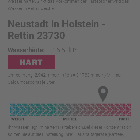
Wasser härter. Sinkt das Vorkommen der Härtebildner wird das
Wasser in Rettin weicher.
Neustadt in Holstein -
Rettin 23730
Wasserhärte:
16.5 dH*
Umrechnung:
2,942
mmol/l *(1dh = 0,1783 mmol/l) Millimol
Calciumcarbonat je Liter
Ihr Wasser liegt im harten Härtebereich.Bei dieser Konzentration
sollten Sie auf die Einstellung Ihrer Haushaltsgeräte (Kaffee-,