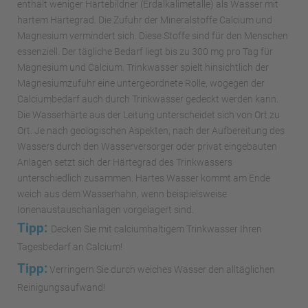
enthält weniger Härtebildner (Erdalkalimetalle) als Wasser mit
hartem Härtegrad. Die Zufuhr der Mineralstoffe Calcium und
Magnesium vermindert sich. Diese Stoffe sind für den Menschen
essenziell. Der tägliche Bedarf liegt bis zu 300 mg pro Tag für
Magnesium und Calcium. Trinkwasser spielt hinsichtlich der
Magnesiumzufuhr eine untergeordnete Rolle, wogegen der
Calciumbedarf auch durch Trinkwasser gedeckt werden kann.
Die Wasserhärte aus der Leitung unterscheidet sich von Ort zu
Ort. Je nach geologischen Aspekten, nach der Aufbereitung des
Wassers durch den Wasserversorger oder privat eingebauten
Anlagen setzt sich der Härtegrad des Trinkwassers
unterschiedlich zusammen. Hartes Wasser kommt am Ende
weich aus dem Wasserhahn, wenn beispielsweise
Ionenaustauschanlagen vorgelagert sind.
Tipp:
Decken Sie mit calciumhaltigem Trinkwasser Ihren
Tagesbedarf an Calcium!
Tipp:
Verringern Sie durch weiches Wasser den alltäglichen
Reinigungsaufwand!