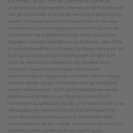
sind immens. Je nach Wert der Gesamthärte müssen im
Umgang mit Haushaltsgeräten, Lebensdauer der Rohrleitungen
oder dem Geschmack Einflüsse der Härtebildner berücksichtigt
werden. Die Wasserhärte wird im Wesentlichen von den zwei
Härtebildner Calcium und Magnesium bestimmt. Je höher die
Konzentration der Erdalkalimetallionen (neben Calcium und
Magnesium sind dies auch Barium und Strontium), desto höher
ist auch die Gesamthärte im Wasser. Die Wasserhärte ergibt sich
nicht nur durch die natürlichen Bedingungen, sondern auch
durch die menschliche Aufbereitung des Wassers. Um zu
verhindern, dass bei hartem Wasser unschöne und
geräteschädigende Ablagerungen entstehen, können Anlagen
installiert werden, die das Trinkwasser um einige Härtegrade
weicher machen können. Durch solche Installationen werden
beispielsweise die Calcium- und Magnesium-Ionen durch
Natriumionen ausgetauscht. Da Calcium im Wesentlichen für die
Kalkablagerungen verantwortlich ist, sinkt die Wasserhärte
durch den möglichen Ionenaustausch. Insbesondere stellt
hartes Wasser für Geräte, in denen Wasser erwärmt wird (z.B. in
Waschmaschinen, Kaffeemaschinen, Geschirrspüler,