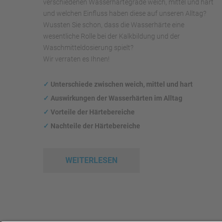
verschiedenen Wasserhärtegrade weich, mittel und hart
und welchen Einfluss haben diese auf unseren Alltag?
Wussten Sie schon, dass die Wasserhärte eine
wesentliche Rolle bei der Kalkbildung und der
Waschmitteldosierung spielt?
Wir verraten es Ihnen!
✓
Unterschiede zwischen weich, mittel und hart
✓
Auswirkungen
der Wasserhärten im Alltag
✓
Vorteile der Härtebereiche
✓
Nachteile der Härtebereiche
WEITERLESEN