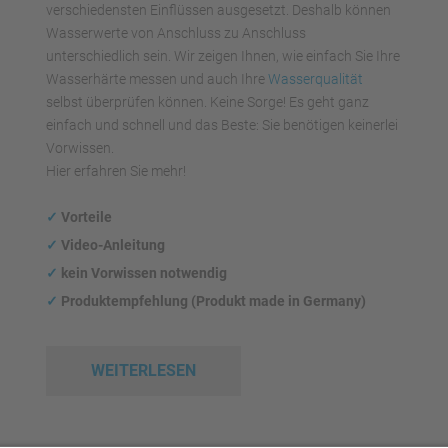
verschiedensten Einflüssen ausgesetzt. Deshalb können
Wasserwerte von Anschluss zu Anschluss
unterschiedlich sein. Wir zeigen Ihnen, wie einfach Sie Ihre
Wasserhärte messen und auch Ihre
Wasserqualität
selbst überprüfen können. Keine Sorge! Es geht ganz
einfach und schnell und das Beste: Sie benötigen keinerlei
Vorwissen.
Hier erfahren Sie mehr!
✓
Vorteile
✓
Video-Anleitung
✓
kein Vorwissen notwendig
✓
Produktempfehlung (Produkt made in Germany)
WEITERLESEN