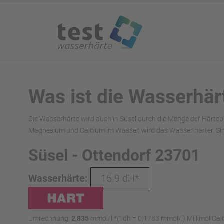
Was ist die Wasserhär
Die Wasserhärte wird auch in Süsel durch die Menge der Härteb
Magnesium und Calcium im Wasser, wird das Wasser härter. Sin
Süsel - Ottendorf 23701
Wasserhärte:
15.9 dH*
Umrechnung:
2,835
mmol/l *(1dh = 0,1783 mmol/l) Millimol Cal