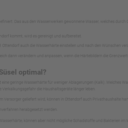
rs definiert. Das aus den Wasserwerken gewonnene Wasser, welches dur
orf kommt, wird es gereinigt und aufbereitet.
 Ottendorf auch die Wasserhärte einstellen und nach den Wünschen ver
reich dann verändern und anpassen, wenn die Härtebildern die Grenzwert
Süsel optimal?
gt eine geringe Wasserhärte für weniger Ablagerungen (Kalk). Weiches 
e Verkalkungsgefahr die Haushaltsgeräte länger leben.
om Versorger geliefert wird, können in Ottendorf auch Privathaushalte ha
chverfahren herabgesetzt werden.
asserhärte, können aber nicht mögliche Schadstoffe und Bakterien im Was