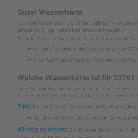
Süsel Wasserhärte
Die Wasserhärte in Süsel wird von der Quelle des Trinkwasse
gefördert wird, liegt in einem bestimmten Härtebereich.
Bevor das Wasser zu den Haushalten und Verbrauchern in Ottend
➜
In diesem Prozess kann der Wasserversorger von 23701
➜
In der Regel muss der Versorger von Süsel den Härtebe
Welche Wasserhärte ist für 23701 
In der Regel wird weiches Wasser bevorzugt. Auch in Süsel sor
Reingungsmitteln (Waschmittel) und lässt durch die vermindert
Tipp:
Bei Unzufriedenheit über die eigene Wasserhärte, die v
➜
Der Härtebereich kann so z.B. durch ein Ionenaustaus
Wichtig zu wissen:
Enthärtungsanlagen verändern die W