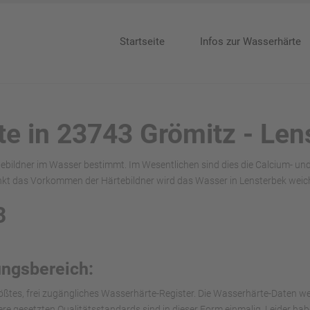
Startseite
Infos zur Wasserhärte
te in 23743 Grömitz - Len
ebildner im Wasser bestimmt. Im Wesentlichen sind dies die Calcium- u
kt das Vorkommen der Härtebildner wird das Wasser in Lensterbek weich
3
ungsbereich:
ößtes, frei zugängliches Wasserhärte-Register. Die Wasserhärte-Daten we
nsere gesetzten Qualitätsstandards sind in dieser Form einmalig. Leider h