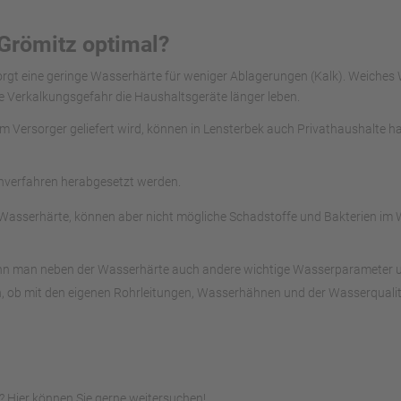
Grömitz optimal?
sorgt eine geringe Wasserhärte für weniger Ablagerungen (Kalk). Weiche
e Verkalkungsgefahr die Haushaltsgeräte länger leben.
om Versorger geliefert wird, können in Lensterbek auch Privathaushalte 
chverfahren herabgesetzt werden.
asserhärte, können aber nicht mögliche Schadstoffe und Bakterien im Wa
ann man neben der Wasserhärte auch andere wichtige Wasserparameter unte
, ob mit den eigenen Rohrleitungen, Wasserhähnen und der Wasserqualitä
 Hier können Sie gerne weitersuchen!