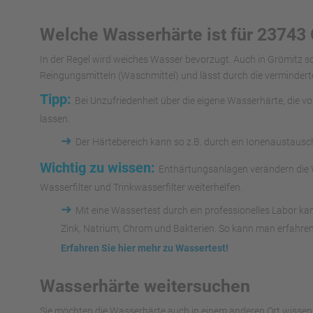
Welche Wasserhärte ist für 23743 
In der Regel wird weiches Wasser bevorzugt. Auch in Grömitz 
Reingungsmitteln (Waschmittel) und lässt durch die vermindert
Tipp:
Bei Unzufriedenheit über die eigene Wasserhärte, die v
lassen.
➜
Der Härtebereich kann so z.B. durch ein Ionenaustaus
Wichtig zu wissen:
Enthärtungsanlagen verändern die W
Wasserfilter und Trinkwasserfilter weiterhelfen.
➜
Mit eine Wassertest durch ein professionelles Labor k
Zink, Natrium, Chrom und Bakterien. So kann man erfahren
Erfahren Sie hier mehr zu Wassertest!
Wasserhärte weitersuchen
Sie möchten die Wasserhärte auch in einem anderen Ort wissen?