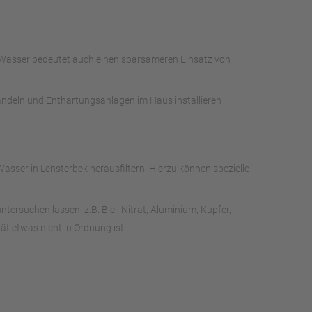
s Wasser bedeutet auch einen sparsameren Einsatz von
handeln und Enthärtungsanlagen im Haus installieren
sser in Lensterbek herausfiltern. Hierzu können spezielle
rsuchen lassen, z.B. Blei, Nitrat, Aluminium, Kupfer,
t etwas nicht in Ordnung ist.