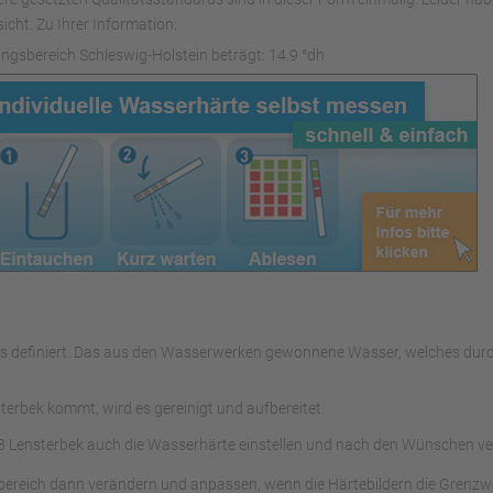
icht. Zu Ihrer Information:
ngsbereich Schleswig-Holstein beträgt: 14.9 °dh
sers definiert. Das aus den Wasserwerken gewonnene Wasser, welches d
erbek kommt, wird es gereinigt und aufbereitet.
 Lensterbek auch die Wasserhärte einstellen und nach den Wünschen ve
bereich dann verändern und anpassen, wenn die Härtebildern die Grenzwe