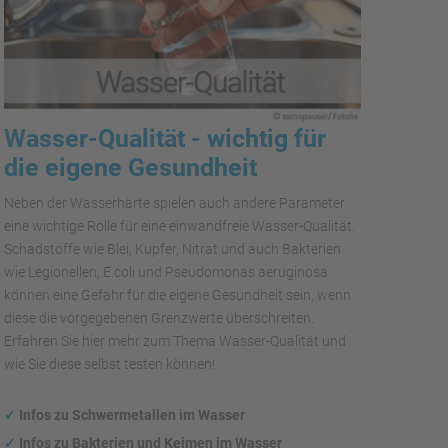
Wasser-Qualität - wichtig für
die eigene Gesundheit
Neben der Wasserhärte spielen auch andere Parameter
eine wichtige Rolle für eine einwandfreie Wasser-Qualität.
Schadstoffe wie Blei, Kupfer, Nitrat und auch Bakterien
wie Legionellen, E.coli und Pseudomonas aeruginosa
können eine Gefahr für die eigene Gesundheit sein, wenn
diese die vorgegebenen Grenzwerte überschreiten.
Erfahren Sie hier mehr zum Thema Wasser-Qualität und
wie Sie diese selbst testen können!
✓
Infos zu Schwermetallen im Wasser
✓
Infos zu Bakterien und Keimen im Wasser