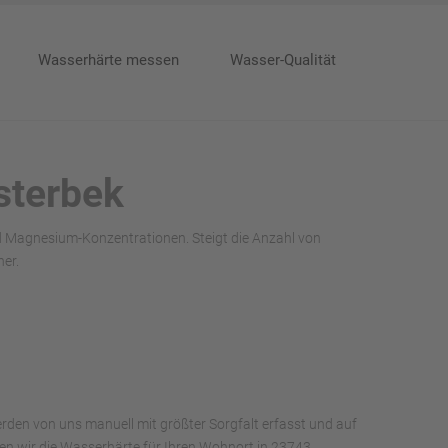
Wasserhärte messen
Wasser-Qualität
sterbek
nd Magnesium-Konzentrationen. Steigt die Anzahl von
er.
rden von uns manuell mit größter Sorgfalt erfasst und auf
aben wir die Wasserhärte für Ihren Wohnort in 23743