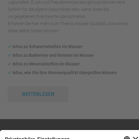
Legionellen, E.coli und Pseudomonas aeruginosa können eine
Gefahr für die eigene Gesundheit sein, wenn diese die
vorgegebenen Grenzwerte überschreiten.
Erfahren Sie hier mehr zum Thema Wasser-Qualität und wie Sie
diese selbst testen können!
✓
Infos zu Schwermetallen im Wasser
✓
Infos zu Bakterien und Keimen im Wasser
✓
Infos zu Mineralstoffen im Wasser
✓
Infos, wie Sie Ihre Wasserqualität überprüfen können
WEITERLESEN
Impressum