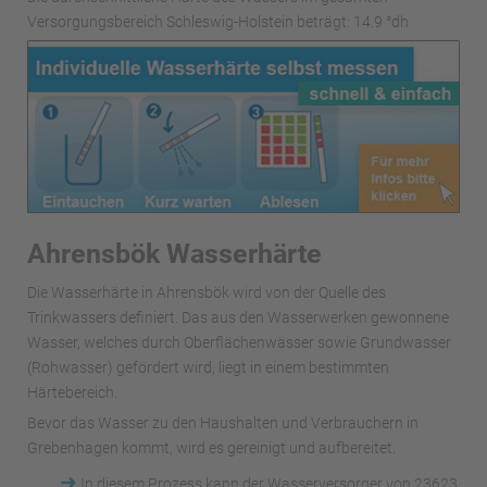
Versorgungsbereich Schleswig-Holstein beträgt: 14.9 °dh
Ahrensbök Wasserhärte
Die Wasserhärte in Ahrensbök wird von der Quelle des
Trinkwassers definiert. Das aus den Wasserwerken gewonnene
Wasser, welches durch Oberflächenwässer sowie Grundwasser
(Rohwasser) gefördert wird, liegt in einem bestimmten
Härtebereich.
Bevor das Wasser zu den Haushalten und Verbrauchern in
Grebenhagen kommt, wird es gereinigt und aufbereitet.
➜
In diesem Prozess kann der Wasserversorger von 23623