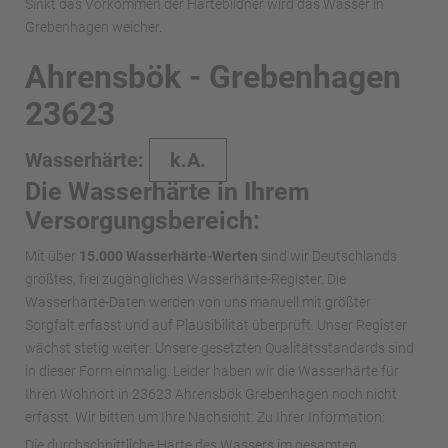
Sinkt das Vorkommen der Härtebildner wird das Wasser in
Grebenhagen weicher.
Ahrensbök - Grebenhagen
23623
Wasserhärte:
k.A.
Die Wasserhärte in Ihrem
Versorgungsbereich:
Mit über
15.000 Wasserhärte-Werten
sind wir Deutschlands
größtes, frei zugängliches Wasserhärte-Register. Die
Wasserhärte-Daten werden von uns manuell mit größter
Sorgfalt erfasst und auf Plausibilität überprüft. Unser Register
wächst stetig weiter. Unsere gesetzten Qualitätsstandards sind
in dieser Form einmalig. Leider haben wir die Wasserhärte für
Ihren Wohnort in 23623 Ahrensbök Grebenhagen noch nicht
erfasst. Wir bitten um Ihre Nachsicht. Zu Ihrer Information:
Die durchschnittliche Härte des Wassers im gesamten