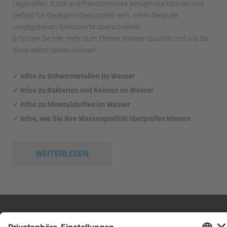
Legionellen, E.coli und Pseudomonas aeruginosa können eine
Gefahr für die eigene Gesundheit sein, wenn diese die
vorgegebenen Grenzwerte überschreiten.
Erfahren Sie hier mehr zum Thema Wasser-Qualität und wie Sie
diese selbst testen können!
✓
Infos zu Schwermetallen im Wasser
✓
Infos zu Bakterien und Keimen im Wasser
✓
Infos zu Mineralstoffen im Wasser
✓
Infos, wie Sie Ihre Wasserqualität überprüfen können
WEITERLESEN
Impressum