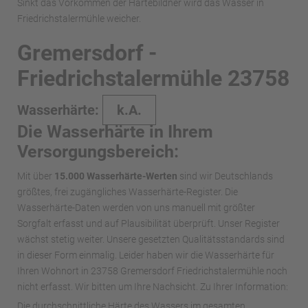
Sinkt das Vorkommen der Härtebildner wird das Wasser in
Friedrichstalermühle weicher.
Gremersdorf -
Friedrichstalermühle 23758
Wasserhärte:
k.A.
Die Wasserhärte in Ihrem
Versorgungsbereich:
Mit über
15.000 Wasserhärte-Werten
sind wir Deutschlands
größtes, frei zugängliches Wasserhärte-Register. Die
Wasserhärte-Daten werden von uns manuell mit größter
Sorgfalt erfasst und auf Plausibilität überprüft. Unser Register
wächst stetig weiter. Unsere gesetzten Qualitätsstandards sind
in dieser Form einmalig. Leider haben wir die Wasserhärte für
Ihren Wohnort in 23758 Gremersdorf Friedrichstalermühle noch
nicht erfasst. Wir bitten um Ihre Nachsicht. Zu Ihrer Information:
Die durchschnittliche Härte des Wassers im gesamten