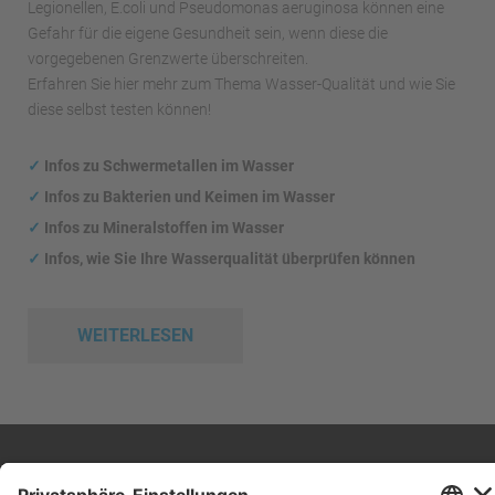
Legionellen, E.coli und Pseudomonas aeruginosa können eine
Gefahr für die eigene Gesundheit sein, wenn diese die
vorgegebenen Grenzwerte überschreiten.
Erfahren Sie hier mehr zum Thema Wasser-Qualität und wie Sie
diese selbst testen können!
✓
Infos zu Schwermetallen im Wasser
✓
Infos zu Bakterien und Keimen im Wasser
✓
Infos zu Mineralstoffen im Wasser
✓
Infos, wie Sie Ihre Wasserqualität überprüfen können
WEITERLESEN
Impressum