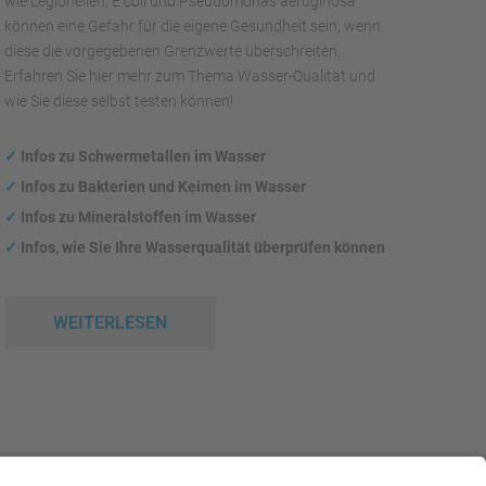
wie Legionellen, E.coli und Pseudomonas aeruginosa
können eine Gefahr für die eigene Gesundheit sein, wenn
diese die vorgegebenen Grenzwerte überschreiten.
Erfahren Sie hier mehr zum Thema Wasser-Qualität und
wie Sie diese selbst testen können!
✓
Infos zu Schwermetallen im Wasser
✓
Infos zu Bakterien und Keimen im Wasser
✓
Infos zu Mineralstoffen im Wasser
✓
Infos, wie Sie Ihre Wasserqualität überprüfen können
WEITERLESEN