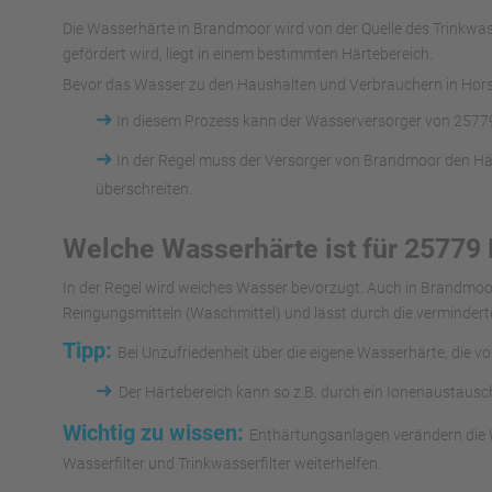
Die Wasserhärte in Brandmoor wird von der Quelle des Trink
gefördert wird, liegt in einem bestimmten Härtebereich.
Bevor das Wasser zu den Haushalten und Verbrauchern in Horst 
➜
In diesem Prozess kann der Wasserversorger von 25779
➜
In der Regel muss der Versorger von Brandmoor den Hä
überschreiten.
Welche Wasserhärte ist für 25779
In der Regel wird weiches Wasser bevorzugt. Auch in Brandmoo
Reingungsmitteln (Waschmittel) und lässt durch die vermindert
Tipp:
Bei Unzufriedenheit über die eigene Wasserhärte, die v
➜
Der Härtebereich kann so z.B. durch ein Ionenaustaus
Wichtig zu wissen:
Enthärtungsanlagen verändern die W
Wasserfilter und Trinkwasserfilter weiterhelfen.