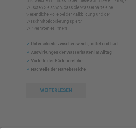
und welchen Einfluss haben diese auf unseren Alltag?
Wussten Sie schon, dass die Wasserhärte eine
wesentliche Rolle bei der Kalkbildung und der
Waschmitteldosierung spielt?
Wir verraten es Ihnen!
✓
Unterschiede zwischen weich, mittel und hart
✓
Auswirkungen
der Wasserhärten im Alltag
✓
Vorteile der Härtebereiche
✓
Nachteile der Härtebereiche
WEITERLESEN