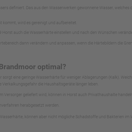
wassers definiert. Das aus den Wasserwerken gewonnene Wasser, welche
kommt, wird es gereinigt und aufbereitet.
 Horst auch die Wasserhärte einstellen und nach den Wünschen verände
rtebereich dann verändern und anpassen, wenn die Härtebildern die Gre
 Brandmoor optimal?
r sorgt eine geringe Wasserhärte für weniger Ablagerungen (Kalk). Wei
e Verkalkungsgefahr die Haushaltsgeräte länger leben.
om Versorger geliefert wird, können in Horst auch Privathaushalte handel
chverfahren herabgesetzt werden.
asserhärte, können aber nicht mögliche Schadstoffe und Bakterien im Wa