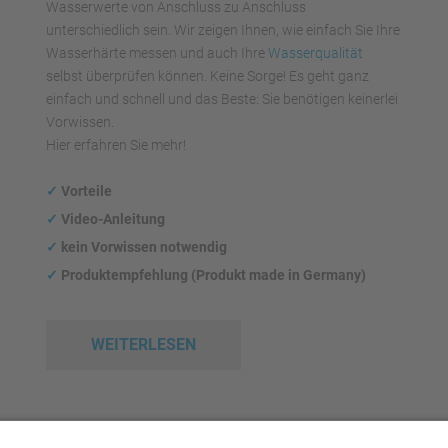
Wasserwerte von Anschluss zu Anschluss
unterschiedlich sein. Wir zeigen Ihnen, wie einfach Sie Ihre
Wasserhärte messen und auch Ihre
Wasserqualität
selbst überprüfen können. Keine Sorge! Es geht ganz
einfach und schnell und das Beste: Sie benötigen keinerlei
Vorwissen.
Hier erfahren Sie mehr!
✓
Vorteile
✓
Video-Anleitung
✓
kein Vorwissen notwendig
✓
Produktempfehlung (Produkt made in Germany)
WEITERLESEN