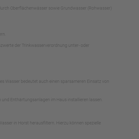
s durch Oberflächenwässer sowie Grundwasser (Rohwasser)
rn.
nzwerte der Trinkwasserverordnung unter- oder
ches Wasser bedeutet auch einen sparsameren Einsatz von
n und Enthärtungsanlagen im Haus installieren lassen.
sser in Horst herausfiltern. Hierzu können spezielle