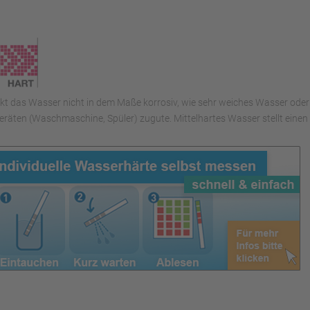
irkt das Wasser nicht in dem Maße korrosiv, wie sehr weiches Wasser oder
räten (Waschmaschine, Spüler) zugute. Mittelhartes Wasser stellt eine