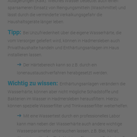
Ablagerungen (Kalk). Weiches Wasser bedeutet auch einen
sparsameren Einsatz von Reingungsmitteln (Waschmittel) und
lässt durch die verminderte Verkalkungsgefahr die
Haushaltsgeräte länger leben.
Tipp:
Bei Unzufriedenheit über die eigene Wasserhärte, die
vom Versorger geliefert wird, können in Hadmersleben auch
Privathaushalte handeln und Enthärtungsanlagen im Haus
installieren lassen.
➜
Der Härtebereich kann so z.B. durch ein
Ionenaustauschverfahren herabgesetzt werden.
Wichtig zu wissen:
Enthärtungsanlagen verändern die
Wasserhärte, können aber nicht mögliche Schadstoffe und
Bakterien im Wasser in Hadmersleben herausfiltern. Hierzu
können spezielle Wasserfilter und Trinkwasserfilter weiterhelfen.
➜
Mit eine Wassertest durch ein professionelles Labor
kann man neben der Wasserhärte auch andere wichtige
Wasserparameter untersuchen lassen, z.B. Blei, Nitrat,