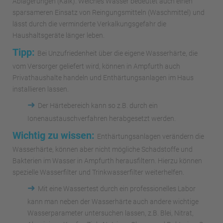
Ablagerungen (Kalk). Weiches Wasser bedeutet auch einen
sparsameren Einsatz von Reingungsmitteln (Waschmittel) und
lässt durch die verminderte Verkalkungsgefahr die
Haushaltsgeräte länger leben.
Tipp:
Bei Unzufriedenheit über die eigene Wasserhärte, die
vom Versorger geliefert wird, können in Ampfurth auch
Privathaushalte handeln und Enthärtungsanlagen im Haus
installieren lassen.
➜
Der Härtebereich kann so z.B. durch ein
Ionenaustauschverfahren herabgesetzt werden.
Wichtig zu wissen:
Enthärtungsanlagen verändern die
Wasserhärte, können aber nicht mögliche Schadstoffe und
Bakterien im Wasser in Ampfurth herausfiltern. Hierzu können
spezielle Wasserfilter und Trinkwasserfilter weiterhelfen.
➜
Mit eine Wassertest durch ein professionelles Labor
kann man neben der Wasserhärte auch andere wichtige
Wasserparameter untersuchen lassen, z.B. Blei, Nitrat,