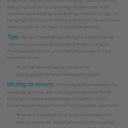
In der Regel wird weiches Wasser bevorzugt. Auch in Kiel sorgt
eine geringe Wasserhärte für weniger Ablagerungen (Kalk).
Weiches Wasser bedeutet auch einen sparsameren Einsatz von
Reingungsmitteln (Waschmittel) und lässt durch die verminderte
Verkalkungsgefahr die Haushaltsgeräte länger leben.
Tipp:
Bei Unzufriedenheit über die eigene Wasserhärte, die
vom Versorger geliefert wird, können in Friedrichsort auch
Privathaushalte handeln und Enthärtungsanlagen im Haus
installieren lassen.
➜
Der Härtebereich kann so z.B. durch ein
Ionenaustauschverfahren herabgesetzt werden.
Wichtig zu wissen:
Enthärtungsanlagen verändern die
Wasserhärte, können aber nicht mögliche Schadstoffe und
Bakterien im Wasser in Friedrichsort herausfiltern. Hierzu
können spezielle Wasserfilter und Trinkwasserfilter weiterhelfen.
➜
Mit eine Wassertest durch ein professionelles Labor
kann man neben der Wasserhärte auch andere wichtige