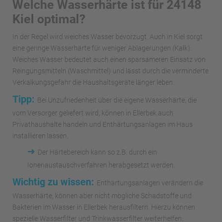
Welche Wasserhärte ist für 24148
Kiel optimal?
In der Regel wird weiches Wasser bevorzugt. Auch in Kiel sorgt
eine geringe Wasserhärte für weniger Ablagerungen (Kalk).
Weiches Wasser bedeutet auch einen sparsameren Einsatz von
Reingungsmitteln (Waschmittel) und lässt durch die verminderte
Verkalkungsgefahr die Haushaltsgeräte länger leben.
Tipp:
Bei Unzufriedenheit über die eigene Wasserhärte, die
vom Versorger geliefert wird, können in Ellerbek auch
Privathaushalte handeln und Enthärtungsanlagen im Haus
installieren lassen.
➜
Der Härtebereich kann so z.B. durch ein
Ionenaustauschverfahren herabgesetzt werden.
Wichtig zu wissen:
Enthärtungsanlagen verändern die
Wasserhärte, können aber nicht mögliche Schadstoffe und
Bakterien im Wasser in Ellerbek herausfiltern. Hierzu können
spezielle Wasserfilter und Trinkwasserfilter weiterhelfen.