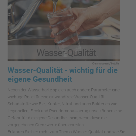
Wasser-Qualität - wichtig für die
eigene Gesundheit
Neben der Wasserhärte spielen auch andere Parameter eine
wichtige Rolle für eine einwandfreie Wasser-Qualität.
Schadstoffe wie Blei, Kupfer, Nitrat und auch Bakterien wie
Legionellen, E.coli und Pseudomonas aeruginosa können eine
Gefahr für die eigene Gesundheit sein, wenn diese die
vorgegebenen Grenzwerte überschreiten.
Erfahren Sie hier mehr zum Thema Wasser-Qualität und wie Sie