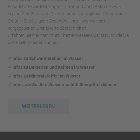
Schadstoffe wie Blei, Kupfer, Nitrat und auch Bakterien wie
Legionellen, E.coli und Pseudomonas aeruginosa können eine
Gefahr für die eigene Gesundheit sein, wenn diese die
vorgegebenen Grenzwerte überschreiten.
Erfahren Sie hier mehr zum Thema Wasser-Qualität und wie Sie
diese selbst testen können!
✓
Infos zu Schwermetallen im Wasser
✓
Infos zu Bakterien und Keimen im Wasser
✓
Infos zu Mineralstoffen im Wasser
✓
Infos, wie Sie Ihre Wasserqualität überprüfen können
WEITERLESEN