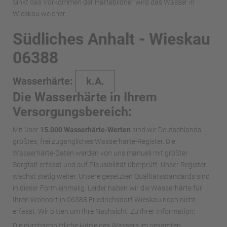
Sinkt das Vorkommen der Härtebildner wird das Wasser in
Wieskau weicher.
Südliches Anhalt - Wieskau
06388
Wasserhärte:
k.A.
Die Wasserhärte in Ihrem
Versorgungsbereich:
Mit über
15.000 Wasserhärte-Werten
sind wir Deutschlands
größtes, frei zugängliches Wasserhärte-Register. Die
Wasserhärte-Daten werden von uns manuell mit größter
Sorgfalt erfasst und auf Plausibilität überprüft. Unser Register
wächst stetig weiter. Unsere gesetzten Qualitätsstandards sind
in dieser Form einmalig. Leider haben wir die Wasserhärte für
Ihren Wohnort in 06388 Friedrichsdorf Wieskau noch nicht
erfasst. Wir bitten um Ihre Nachsicht. Zu Ihrer Information:
Die durchschnittliche Härte des Wassers im gesamten