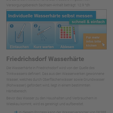
Versorgungsbereich Sachsen-Anhalt beträgt: 12.9 °dh
Friedrichsdorf Wasserhärte
Die Wasserhärte in Friedrichsdorf wird von der Quelle des
Trinkwassers definiert. Das aus den Wasserwerken gewonnene
Wasser, welches durch Oberflächenwässer sowie Grundwasser
(Rohwasser) gefördert wird, liegt in einem bestimmten
Härtebereich.
Bevor das Wasser zu den Haushalten und Verbrauchern in
Wieskau kommt, wird es gereinigt und aufbereitet.
➜
In diesem Prozess kann der Wasserversorger von 06388