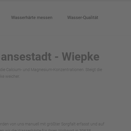
Wasserhärte messen
Wasser-Qualität
Hansestadt - Wiepke
 die Calcium- und Magnesium-Konzentrationen. Steigt die
ke weicher.
rden von uns manuell mit größter Sorgfalt erfasst und auf
aben wir die Wasserhärte für Ihren Wohnort in 39638