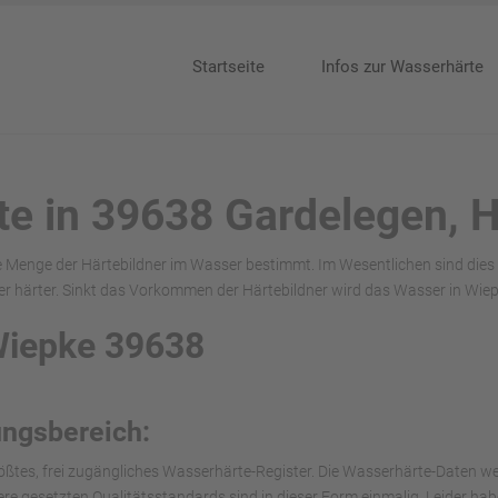
Startseite
Infos zur Wasserhärte
te in 39638 Gardelegen, 
e Menge der Härtebildner im Wasser bestimmt. Im Wesentlichen sind dies
 härter. Sinkt das Vorkommen der Härtebildner wird das Wasser in Wiep
Wiepke 39638
ungsbereich:
ößtes, frei zugängliches Wasserhärte-Register. Die Wasserhärte-Daten we
nsere gesetzten Qualitätsstandards sind in dieser Form einmalig. Leider h