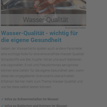
Wasser-Qualität - wichtig für
die eigene Gesundheit
Neben der Wasserhärte spielen auch andere Parameter
eine wichtige Rolle für eine einwandfreie Wasser-Qualität.
Schadstoffe wie Blei, Kupfer, Nitrat und auch Bakterien
wie Legionellen, E.coli und Pseudomonas aeruginosa
können eine Gefahr für die eigene Gesundheit sein, wenn
diese die vorgegebenen Grenzwerte überschreiten.
Erfahren Sie hier mehr zum Thema Wasser-Qualität und
wie Sie diese selbst testen können!
✓
Infos zu Schwermetallen im Wasser
✓
Infos zu Bakterien und Keimen im Wasser