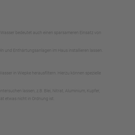
es Wasser bedeutet auch einen sparsameren Einsatz von
eln und Enthärtungsanlagen im Haus installieren lassen.
sser in Wiepke herausfiltern. Hierzu können spezielle
rsuchen lassen, z.B. Blei, Nitrat, Aluminium, Kupfer,
t etwas nicht in Ordnung ist.