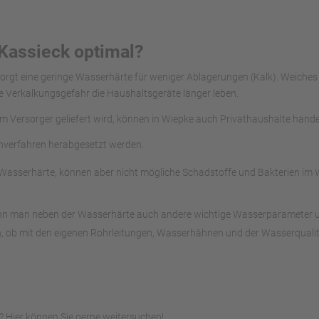
Kassieck optimal?
 sorgt eine geringe Wasserhärte für weniger Ablagerungen (Kalk). Weich
e Verkalkungsgefahr die Haushaltsgeräte länger leben.
om Versorger geliefert wird, können in Wiepke auch Privathaushalte hand
chverfahren herabgesetzt werden.
asserhärte, können aber nicht mögliche Schadstoffe und Bakterien im Wa
ann man neben der Wasserhärte auch andere wichtige Wasserparameter unte
, ob mit den eigenen Rohrleitungen, Wasserhähnen und der Wasserqualitä
 Hier können Sie gerne weitersuchen!