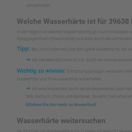
überschreiten.
Welche Wasserhärte ist für 39638 
In der Regel wird weiches Wasser bevorzugt. Auch in Kassieck
Reingungsmitteln (Waschmittel) und lässt durch die vermindert
Tipp:
Bei Unzufriedenheit über die eigene Wasserhärte, die v
➜
Der Härtebereich kann so z.B. durch ein Ionenaustaus
Wichtig zu wissen:
Enthärtungsanlagen verändern die W
Wasserfilter und Trinkwasserfilter weiterhelfen.
➜
Mit eine Wassertest durch ein professionelles Labor k
Zink, Natrium, Chrom und Bakterien. So kann man erfahren
Erfahren Sie hier mehr zu Wassertest!
Wasserhärte weitersuchen
Sie möchten die Wasserhärte auch in einem anderen Ort wissen?