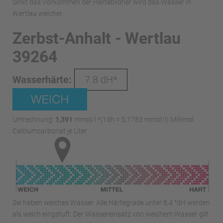
Sinkt das Vorkommen der Härtebildner wird das Wasser in
Wertlau weicher.
Zerbst-Anhalt - Wertlau
39264
Wasserhärte:
7.8 dH*
Umrechnung:
1,391
mmol/l *(1dh = 0,1783 mmol/l) Millimol
Calciumcarbonat je Liter
Sie haben weiches Wasser. Alle Härtegrade unter 8,4 °dH werden
als weich eingstuft. Der Wassereinsatz von weichem Wasser gilt