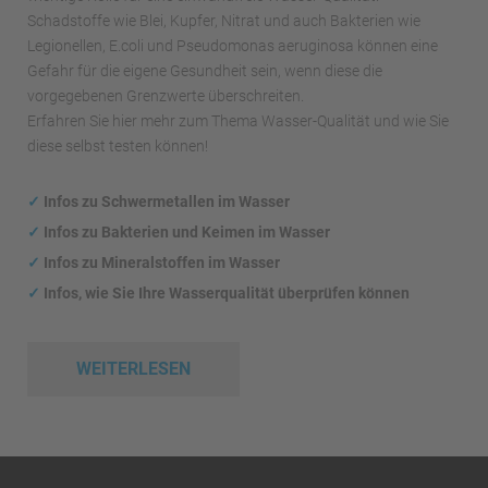
Schadstoffe wie Blei, Kupfer, Nitrat und auch Bakterien wie
Legionellen, E.coli und Pseudomonas aeruginosa können eine
Gefahr für die eigene Gesundheit sein, wenn diese die
vorgegebenen Grenzwerte überschreiten.
Erfahren Sie hier mehr zum Thema Wasser-Qualität und wie Sie
diese selbst testen können!
✓
Infos zu Schwermetallen im Wasser
✓
Infos zu Bakterien und Keimen im Wasser
✓
Infos zu Mineralstoffen im Wasser
✓
Infos, wie Sie Ihre Wasserqualität überprüfen können
WEITERLESEN