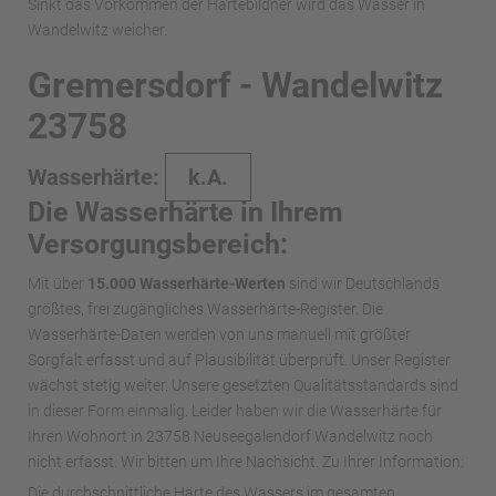
Sinkt das Vorkommen der Härtebildner wird das Wasser in
Wandelwitz weicher.
Gremersdorf - Wandelwitz
23758
Wasserhärte:
k.A.
Die Wasserhärte in Ihrem
Versorgungsbereich:
Mit über
15.000 Wasserhärte-Werten
sind wir Deutschlands
größtes, frei zugängliches Wasserhärte-Register. Die
Wasserhärte-Daten werden von uns manuell mit größter
Sorgfalt erfasst und auf Plausibilität überprüft. Unser Register
wächst stetig weiter. Unsere gesetzten Qualitätsstandards sind
in dieser Form einmalig. Leider haben wir die Wasserhärte für
Ihren Wohnort in 23758 Neuseegalendorf Wandelwitz noch
nicht erfasst. Wir bitten um Ihre Nachsicht. Zu Ihrer Information:
Die durchschnittliche Härte des Wassers im gesamten