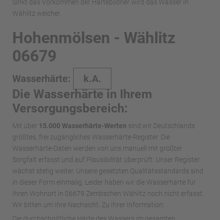
Sinkt das Vorkommen der Härtebildner wird das Wasser in
Wählitz weicher.
Hohenmölsen - Wählitz
06679
Wasserhärte:
k.A.
Die Wasserhärte in Ihrem
Versorgungsbereich:
Mit über
15.000 Wasserhärte-Werten
sind wir Deutschlands
größtes, frei zugängliches Wasserhärte-Register. Die
Wasserhärte-Daten werden von uns manuell mit größter
Sorgfalt erfasst und auf Plausibilität überprüft. Unser Register
wächst stetig weiter. Unsere gesetzten Qualitätsstandards sind
in dieser Form einmalig. Leider haben wir die Wasserhärte für
Ihren Wohnort in 06679 Zembschen Wählitz noch nicht erfasst.
Wir bitten um Ihre Nachsicht. Zu Ihrer Information:
Die durchschnittliche Härte des Wassers im gesamten