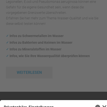
Legionellen, E.coli und Pseudomonas aeruginosa können eine
Gefahr für die eigene Gesundheit sein, wenn diese die
vorgegebenen Grenzwerte überschreiten.
Erfahren Sie hier mehr zum Thema Wasser-Qualität und wie Sie
diese selbst testen können!
✓
Infos zu Schwermetallen im Wasser
✓
Infos zu Bakterien und Keimen im Wasser
✓
Infos zu Mineralstoffen im Wasser
✓
Infos, wie Sie Ihre Wasserqualität überprüfen können
WEITERLESEN
Impressum