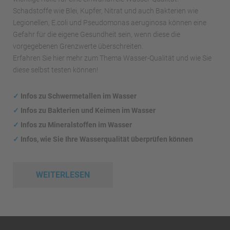
Schadstoffe wie Blei, Kupfer, Nitrat und auch Bakterien wie
Legionellen, E.coli und Pseudomonas aeruginosa können eine
Gefahr für die eigene Gesundheit sein, wenn diese die
vorgegebenen Grenzwerte überschreiten.
Erfahren Sie hier mehr zum Thema Wasser-Qualität und wie Sie
diese selbst testen können!
✓
Infos zu Schwermetallen im Wasser
✓
Infos zu Bakterien und Keimen im Wasser
✓
Infos zu Mineralstoffen im Wasser
✓
Infos, wie Sie Ihre Wasserqualität überprüfen können
WEITERLESEN