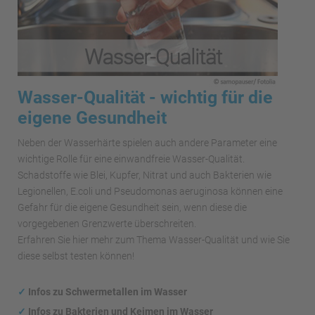
Wasser-Qualität - wichtig für die
eigene Gesundheit
Neben der Wasserhärte spielen auch andere Parameter eine
wichtige Rolle für eine einwandfreie Wasser-Qualität.
Schadstoffe wie Blei, Kupfer, Nitrat und auch Bakterien wie
Legionellen, E.coli und Pseudomonas aeruginosa können eine
Gefahr für die eigene Gesundheit sein, wenn diese die
vorgegebenen Grenzwerte überschreiten.
Erfahren Sie hier mehr zum Thema Wasser-Qualität und wie Sie
diese selbst testen können!
✓
Infos zu Schwermetallen im Wasser
✓
Infos zu Bakterien und Keimen im Wasser