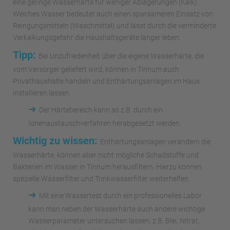
eine geringe Wasserhärte für weniger Ablagerungen (Kalk).
Weiches Wasser bedeutet auch einen sparsameren Einsatz von
Reingungsmitteln (Waschmittel) und lässt durch die verminderte
Verkalkungsgefahr die Haushaltsgeräte länger leben.
Tipp:
Bei Unzufriedenheit über die eigene Wasserhärte, die
vom Versorger geliefert wird, können in Tinnum auch
Privathaushalte handeln und Enthärtungsanlagen im Haus
installieren lassen.
➜
Der Härtebereich kann so z.B. durch ein
Ionenaustauschverfahren herabgesetzt werden.
Wichtig zu wissen:
Enthärtungsanlagen verändern die
Wasserhärte, können aber nicht mögliche Schadstoffe und
Bakterien im Wasser in Tinnum herausfiltern. Hierzu können
spezielle Wasserfilter und Trinkwasserfilter weiterhelfen.
➜
Mit eine Wassertest durch ein professionelles Labor
kann man neben der Wasserhärte auch andere wichtige
Wasserparameter untersuchen lassen, z.B. Blei, Nitrat,