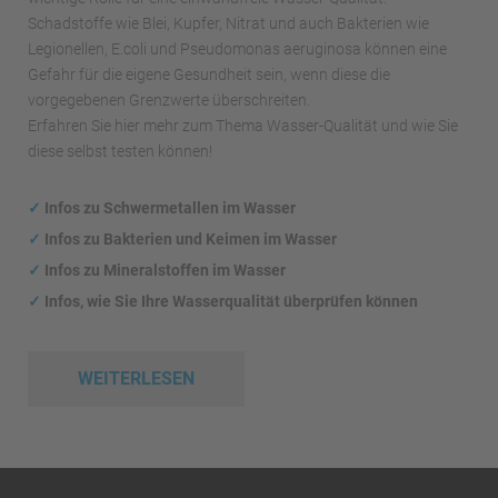
Schadstoffe wie Blei, Kupfer, Nitrat und auch Bakterien wie
Legionellen, E.coli und Pseudomonas aeruginosa können eine
Gefahr für die eigene Gesundheit sein, wenn diese die
vorgegebenen Grenzwerte überschreiten.
Erfahren Sie hier mehr zum Thema Wasser-Qualität und wie Sie
diese selbst testen können!
✓
Infos zu Schwermetallen im Wasser
✓
Infos zu Bakterien und Keimen im Wasser
✓
Infos zu Mineralstoffen im Wasser
✓
Infos, wie Sie Ihre Wasserqualität überprüfen können
WEITERLESEN