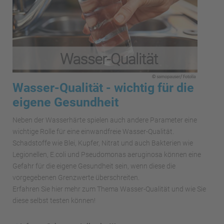
Wasser-Qualität - wichtig für die
eigene Gesundheit
Neben der Wasserhärte spielen auch andere Parameter eine
wichtige Rolle für eine einwandfreie Wasser-Qualität.
Schadstoffe wie Blei, Kupfer, Nitrat und auch Bakterien wie
Legionellen, E.coli und Pseudomonas aeruginosa können eine
Gefahr für die eigene Gesundheit sein, wenn diese die
vorgegebenen Grenzwerte überschreiten.
Erfahren Sie hier mehr zum Thema Wasser-Qualität und wie Sie
diese selbst testen können!