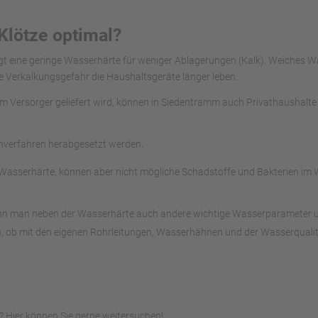
Klötze optimal?
rgt eine geringe Wasserhärte für weniger Ablagerungen (Kalk). Weiches 
e Verkalkungsgefahr die Haushaltsgeräte länger leben.
vom Versorger geliefert wird, können in Siedentramm auch Privathaushalt
chverfahren herabgesetzt werden.
asserhärte, können aber nicht mögliche Schadstoffe und Bakterien im W
ann man neben der Wasserhärte auch andere wichtige Wasserparameter unte
, ob mit den eigenen Rohrleitungen, Wasserhähnen und der Wasserqualitä
 Hier können Sie gerne weitersuchen!