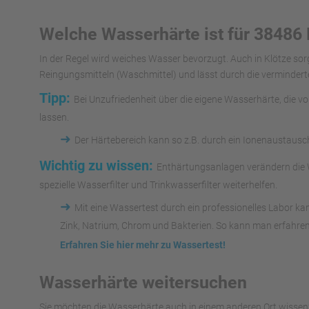
Welche Wasserhärte ist für 38486 
In der Regel wird weiches Wasser bevorzugt. Auch in Klötze so
Reingungsmitteln (Waschmittel) und lässt durch die vermindert
Tipp:
Bei Unzufriedenheit über die eigene Wasserhärte, die 
lassen.
➜
Der Härtebereich kann so z.B. durch ein Ionenaustaus
Wichtig zu wissen:
Enthärtungsanlagen verändern die W
spezielle Wasserfilter und Trinkwasserfilter weiterhelfen.
➜
Mit eine Wassertest durch ein professionelles Labor k
Zink, Natrium, Chrom und Bakterien. So kann man erfahren
Erfahren Sie hier mehr zu Wassertest!
Wasserhärte weitersuchen
Sie möchten die Wasserhärte auch in einem anderen Ort wissen?