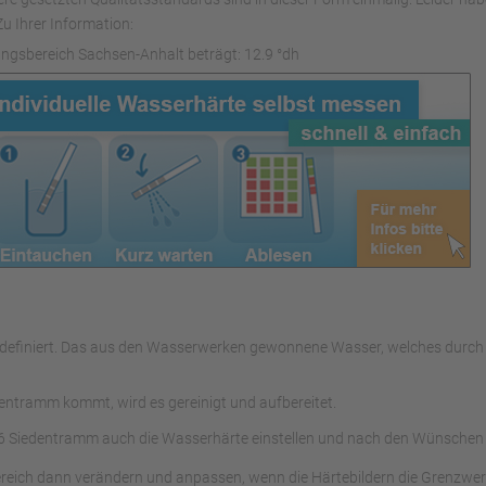
u Ihrer Information:
ngsbereich Sachsen-Anhalt beträgt: 12.9 °dh
ers definiert. Das aus den Wasserwerken gewonnene Wasser, welches du
ntramm kommt, wird es gereinigt und aufbereitet.
6 Siedentramm auch die Wasserhärte einstellen und nach den Wünschen
ereich dann verändern und anpassen, wenn die Härtebildern die Grenzwer