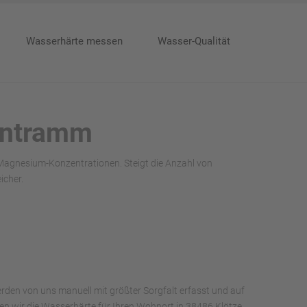
Wasserhärte messen
Wasser-Qualität
dentramm
 Magnesium-Konzentrationen. Steigt die Anzahl von
icher.
rden von uns manuell mit größter Sorgfalt erfasst und auf
aben wir die Wasserhärte für Ihren Wohnort in 38486 Klötze