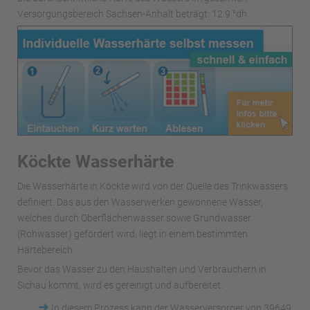
Versorgungsbereich Sachsen-Anhalt beträgt: 12.9 °dh
Köckte Wasserhärte
Die Wasserhärte in Köckte wird von der Quelle des Trinkwassers
definiert. Das aus den Wasserwerken gewonnene Wasser,
welches durch Oberflächenwässer sowie Grundwasser
(Rohwasser) gefördert wird, liegt in einem bestimmten
Härtebereich.
Bevor das Wasser zu den Haushalten und Verbrauchern in
Sichau kommt, wird es gereinigt und aufbereitet.
➜
In diesem Prozess kann der Wasserversorger von 39649