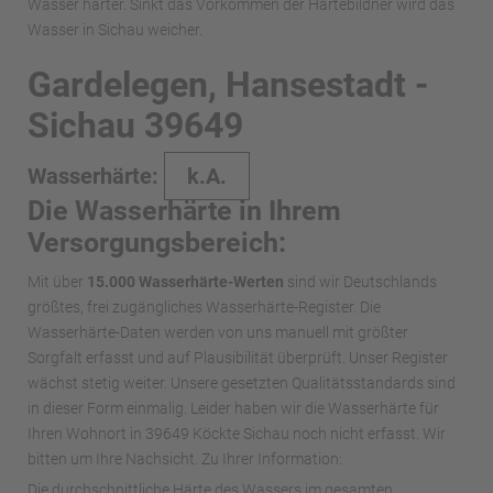
Wasser härter. Sinkt das Vorkommen der Härtebildner wird das
Wasser in Sichau weicher.
Gardelegen, Hansestadt -
Sichau 39649
Wasserhärte:
k.A.
Die Wasserhärte in Ihrem
Versorgungsbereich:
Mit über
15.000 Wasserhärte-Werten
sind wir Deutschlands
größtes, frei zugängliches Wasserhärte-Register. Die
Wasserhärte-Daten werden von uns manuell mit größter
Sorgfalt erfasst und auf Plausibilität überprüft. Unser Register
wächst stetig weiter. Unsere gesetzten Qualitätsstandards sind
in dieser Form einmalig. Leider haben wir die Wasserhärte für
Ihren Wohnort in 39649 Köckte Sichau noch nicht erfasst. Wir
bitten um Ihre Nachsicht. Zu Ihrer Information:
Die durchschnittliche Härte des Wassers im gesamten