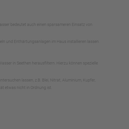
 Wasser bedeutet auch einen sparsameren Einsatz von
deln und Enthärtungsanlagen im Haus installieren lassen.
sser in Seethen herausfiltern. Hierzu können spezielle
rsuchen lassen, z.B. Blei, Nitrat, Aluminium, Kupfer,
t etwas nicht in Ordnung ist.