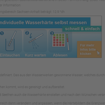
er Information:
ngsbereich Sachsen-Anhalt beträgt: 12.9 °dh
ers definiert. Das aus den Wasserwerken gewonnene Wasser, welches du
en kommt, wird es gereinigt und aufbereitet.
 Seethen auch die Wasserhärte einstellen und nach den Wünschen verä
ereich dann verändern und anpassen, wenn die Härtebildern die Grenzwer