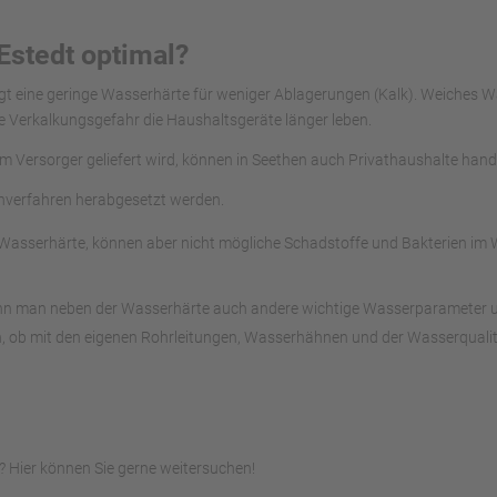
Estedt optimal?
rgt eine geringe Wasserhärte für weniger Ablagerungen (Kalk). Weiches
e Verkalkungsgefahr die Haushaltsgeräte länger leben.
om Versorger geliefert wird, können in Seethen auch Privathaushalte han
chverfahren herabgesetzt werden.
asserhärte, können aber nicht mögliche Schadstoffe und Bakterien im Wa
ann man neben der Wasserhärte auch andere wichtige Wasserparameter unte
, ob mit den eigenen Rohrleitungen, Wasserhähnen und der Wasserqualitä
 Hier können Sie gerne weitersuchen!