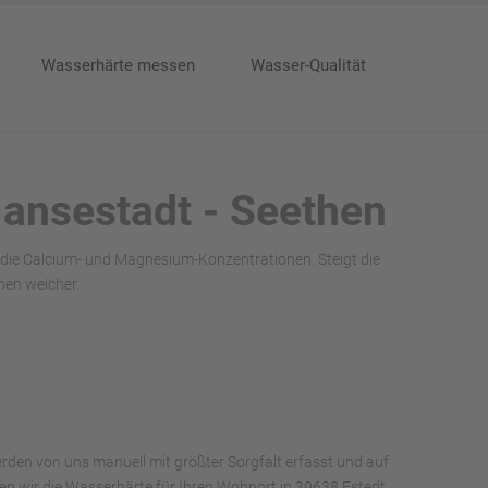
Wasserhärte messen
Wasser-Qualität
Hansestadt - Seethen
 die Calcium- und Magnesium-Konzentrationen. Steigt die
hen weicher.
rden von uns manuell mit größter Sorgfalt erfasst und auf
aben wir die Wasserhärte für Ihren Wohnort in 39638 Estedt