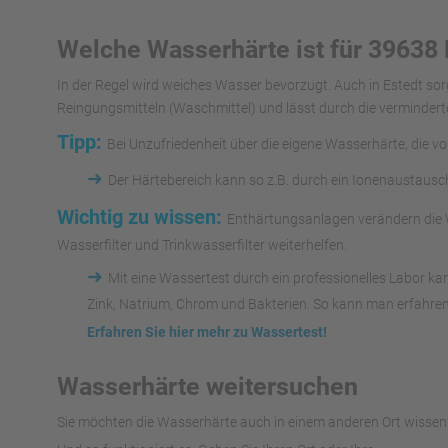
Welche Wasserhärte ist für 39638 
In der Regel wird weiches Wasser bevorzugt. Auch in Estedt so
Reingungsmitteln (Waschmittel) und lässt durch die vermindert
Tipp:
Bei Unzufriedenheit über die eigene Wasserhärte, die v
➜
Der Härtebereich kann so z.B. durch ein Ionenaustaus
Wichtig zu wissen:
Enthärtungsanlagen verändern die W
Wasserfilter und Trinkwasserfilter weiterhelfen.
➜
Mit eine Wassertest durch ein professionelles Labor k
Zink, Natrium, Chrom und Bakterien. So kann man erfahren
Erfahren Sie hier mehr zu Wassertest!
Wasserhärte weitersuchen
Sie möchten die Wasserhärte auch in einem anderen Ort wissen?