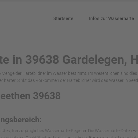
Startseite
Infos zur Wasserhärte
te in 39638 Gardelegen, 
e Menge der Härtebildner im Wasser bestimmt. Im Wesentlichen sind dies
härter. Sinkt das Vorkommen der Härtebildner wird das Wasser in Seet
Seethen 39638
ungsbereich:
ößtes, frei zugängliches Wasserhärte-Register. Die Wasserhärte-Daten we
nsere gesetzten Qualitätsstandards sind in dieser Form einmalig. Leider h