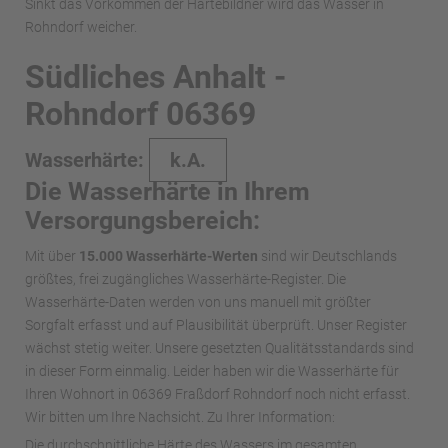
Sinkt das Vorkommen der Härtebildner wird das Wasser in
Rohndorf weicher.
Südliches Anhalt -
Rohndorf 06369
Wasserhärte:
k.A.
Die Wasserhärte in Ihrem
Versorgungsbereich:
Mit über
15.000 Wasserhärte-Werten
sind wir Deutschlands
größtes, frei zugängliches Wasserhärte-Register. Die
Wasserhärte-Daten werden von uns manuell mit größter
Sorgfalt erfasst und auf Plausibilität überprüft. Unser Register
wächst stetig weiter. Unsere gesetzten Qualitätsstandards sind
in dieser Form einmalig. Leider haben wir die Wasserhärte für
Ihren Wohnort in 06369 Fraßdorf Rohndorf noch nicht erfasst.
Wir bitten um Ihre Nachsicht. Zu Ihrer Information:
Die durchschnittliche Härte des Wassers im gesamten