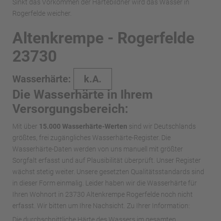
Sinkt das Vorkommen der Härtebildner wird das Wasser in
Rogerfelde weicher.
Altenkrempe - Rogerfelde
23730
Wasserhärte:
k.A.
Die Wasserhärte in Ihrem
Versorgungsbereich:
Mit über
15.000 Wasserhärte-Werten
sind wir Deutschlands
größtes, frei zugängliches Wasserhärte-Register. Die
Wasserhärte-Daten werden von uns manuell mit größter
Sorgfalt erfasst und auf Plausibilität überprüft. Unser Register
wächst stetig weiter. Unsere gesetzten Qualitätsstandards sind
in dieser Form einmalig. Leider haben wir die Wasserhärte für
Ihren Wohnort in 23730 Altenkrempe Rogerfelde noch nicht
erfasst. Wir bitten um Ihre Nachsicht. Zu Ihrer Information:
Die durchschnittliche Härte des Wassers im gesamten