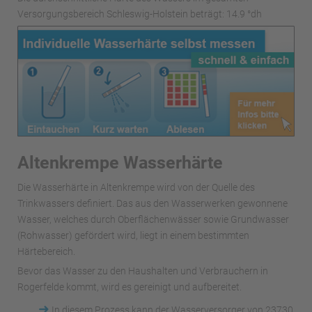
Versorgungsbereich Schleswig-Holstein beträgt: 14.9 °dh
Altenkrempe Wasserhärte
Die Wasserhärte in Altenkrempe wird von der Quelle des
Trinkwassers definiert. Das aus den Wasserwerken gewonnene
Wasser, welches durch Oberflächenwässer sowie Grundwasser
(Rohwasser) gefördert wird, liegt in einem bestimmten
Härtebereich.
Bevor das Wasser zu den Haushalten und Verbrauchern in
Rogerfelde kommt, wird es gereinigt und aufbereitet.
➜
In diesem Prozess kann der Wasserversorger von 23730