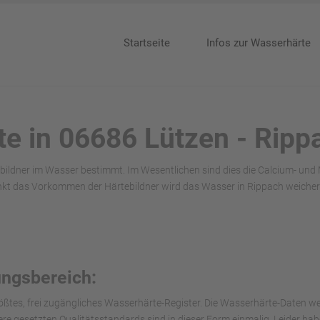
Startseite
Infos zur Wasserhärte
te in 06686 Lützen - Ripp
bildner im Wasser bestimmt. Im Wesentlichen sind dies die Calcium- und
nkt das Vorkommen der Härtebildner wird das Wasser in Rippach weicher
ungsbereich:
ößtes, frei zugängliches Wasserhärte-Register. Die Wasserhärte-Daten we
nsere gesetzten Qualitätsstandards sind in dieser Form einmalig. Leider h