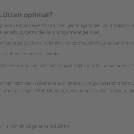
Lützen optimal?
orgt eine geringe Wasserhärte für weniger Ablagerungen (Kalk). Weiches
e Verkalkungsgefahr die Haushaltsgeräte länger leben.
om Versorger geliefert wird, können in Rippach auch Privathaushalte han
chverfahren herabgesetzt werden.
asserhärte, können aber nicht mögliche Schadstoffe und Bakterien im Wa
ann man neben der Wasserhärte auch andere wichtige Wasserparameter unte
, ob mit den eigenen Rohrleitungen, Wasserhähnen und der Wasserqualitä
 Hier können Sie gerne weitersuchen!