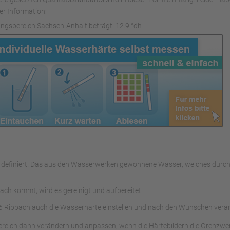
er Information:
ngsbereich Sachsen-Anhalt beträgt: 12.9 °dh
ers definiert. Das aus den Wasserwerken gewonnene Wasser, welches du
ch kommt, wird es gereinigt und aufbereitet.
 Rippach auch die Wasserhärte einstellen und nach den Wünschen verä
ereich dann verändern und anpassen, wenn die Härtebildern die Grenzwer