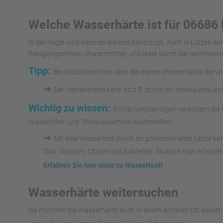
Welche Wasserhärte ist für 06686 
In der Regel wird weiches Wasser bevorzugt. Auch in Lützen s
Reingungsmitteln (Waschmittel) und lässt durch die vermindert
Tipp:
Bei Unzufriedenheit über die eigene Wasserhärte, die v
➜
Der Härtebereich kann so z.B. durch ein Ionenaustaus
Wichtig zu wissen:
Enthärtungsanlagen verändern die W
Wasserfilter und Trinkwasserfilter weiterhelfen.
➜
Mit eine Wassertest durch ein professionelles Labor k
Zink, Natrium, Chrom und Bakterien. So kann man erfahren
Erfahren Sie hier mehr zu Wassertest!
Wasserhärte weitersuchen
Sie möchten die Wasserhärte auch in einem anderen Ort wissen?