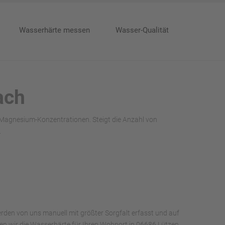
Wasserhärte messen
Wasser-Qualität
ach
 Magnesium-Konzentrationen. Steigt die Anzahl von
.
rden von uns manuell mit größter Sorgfalt erfasst und auf
aben wir die Wasserhärte für Ihren Wohnort in 06686 Lützen