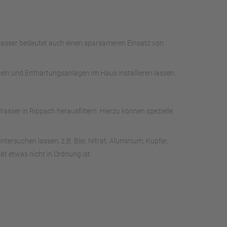
 Wasser bedeutet auch einen sparsameren Einsatz von
deln und Enthärtungsanlagen im Haus installieren lassen.
sser in Rippach herausfiltern. Hierzu können spezielle
rsuchen lassen, z.B. Blei, Nitrat, Aluminium, Kupfer,
t etwas nicht in Ordnung ist.