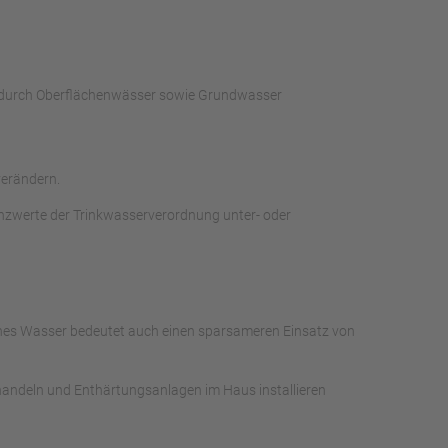
es durch Oberflächenwässer sowie Grundwasser
verändern.
enzwerte der Trinkwasserverordnung unter- oder
iches Wasser bedeutet auch einen sparsameren Einsatz von
 handeln und Enthärtungsanlagen im Haus installieren