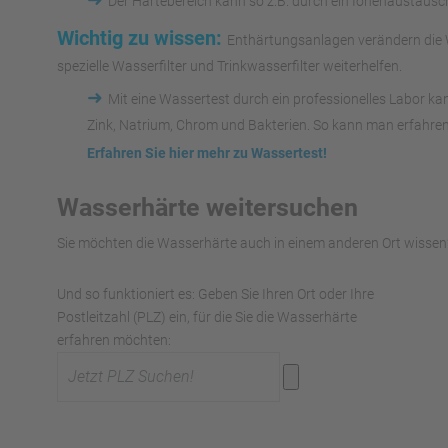
➜
Der Härtebereich kann so z.B. durch ein Ionenaustaus
Wichtig zu wissen:
Enthärtungsanlagen verändern die W
spezielle Wasserfilter und Trinkwasserfilter weiterhelfen.
➜
Mit eine Wassertest durch ein professionelles Labor k
Zink, Natrium, Chrom und Bakterien. So kann man erfahren
Erfahren Sie hier mehr zu Wassertest!
Wasserhärte weitersuchen
Sie möchten die Wasserhärte auch in einem anderen Ort wissen?
Und so funktioniert es: Geben Sie Ihren Ort oder Ihre
Postleitzahl (PLZ) ein, für die Sie die Wasserhärte
erfahren möchten: