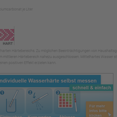
ciumcarbonat je Liter
es harten Härtebereichs. Zu möglichen Beeinträchtigungen von Haushaltsg
im mittleren Härtebereich nahezu ausgeschlossen. Mittelhartes Wasser ste
nen positiven Effekt erzielen kann.