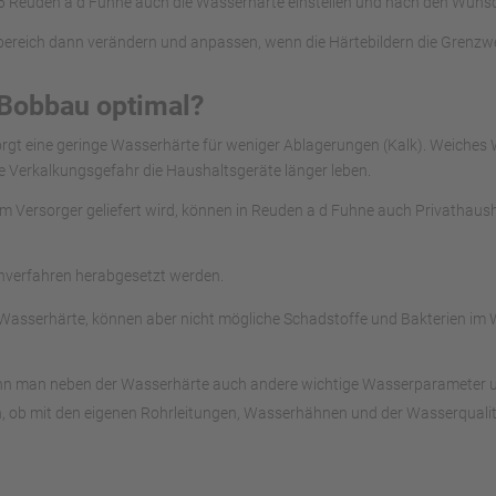
 Reuden a d Fuhne auch die Wasserhärte einstellen und nach den Wüns
ereich dann verändern und anpassen, wenn die Härtebildern die Grenzwe
 Bobbau optimal?
orgt eine geringe Wasserhärte für weniger Ablagerungen (Kalk). Weiche
e Verkalkungsgefahr die Haushaltsgeräte länger leben.
vom Versorger geliefert wird, können in Reuden a d Fuhne auch Privathau
chverfahren herabgesetzt werden.
asserhärte, können aber nicht mögliche Schadstoffe und Bakterien im W
ann man neben der Wasserhärte auch andere wichtige Wasserparameter unte
, ob mit den eigenen Rohrleitungen, Wasserhähnen und der Wasserqualitä