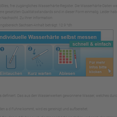
ößtes, frei zugängliches Wasserhärte-Register. Die Wasserhärte-Daten we
nsere gesetzten Qualitätsstandards sind in dieser Form einmalig. Leider h
 Nachsicht. Zu Ihrer Information:
ngsbereich Sachsen-Anhalt beträgt: 12.9 °dh
ers definiert. Das aus den Wasserwerken gewonnene Wasser, welches d
n a d Fuhne kommt, wird es gereinigt und aufbereitet.