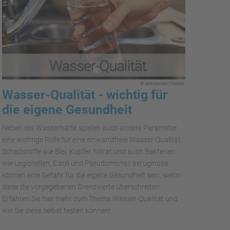
Wasser-Qualität - wichtig für
die eigene Gesundheit
Neben der Wasserhärte spielen auch andere Parameter
eine wichtige Rolle für eine einwandfreie Wasser-Qualität.
Schadstoffe wie Blei, Kupfer, Nitrat und auch Bakterien
wie Legionellen, E.coli und Pseudomonas aeruginosa
können eine Gefahr für die eigene Gesundheit sein, wenn
diese die vorgegebenen Grenzwerte überschreiten.
Erfahren Sie hier mehr zum Thema Wasser-Qualität und
wie Sie diese selbst testen können!