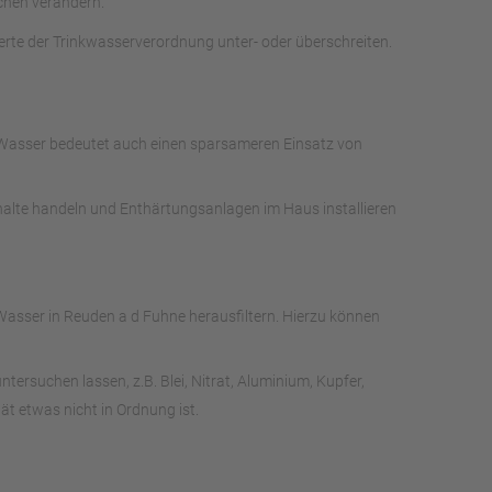
chen verändern.
rte der Trinkwasserverordnung unter- oder überschreiten.
s Wasser bedeutet auch einen sparsameren Einsatz von
shalte handeln und Enthärtungsanlagen im Haus installieren
asser in Reuden a d Fuhne herausfiltern. Hierzu können
rsuchen lassen, z.B. Blei, Nitrat, Aluminium, Kupfer,
t etwas nicht in Ordnung ist.