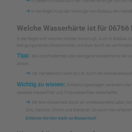
➜
In diesem Prozess kann der Wasserversorger von 06766
➜
In der Regel muss der Versorger von Bobbau den Härteb
Welche Wasserhärte ist für 06766
In der Regel wird weiches Wasser bevorzugt. Auch in Bobbau s
Reingungsmitteln (Waschmittel) und lässt durch die vermindert
Tipp:
Bei Unzufriedenheit über die eigene Wasserhärte, die 
lassen.
➜
Der Härtebereich kann so z.B. durch ein Ionenaustaus
Wichtig zu wissen:
Enthärtungsanlagen verändern die W
spezielle Wasserfilter und Trinkwasserfilter weiterhelfen.
➜
Mit eine Wassertest durch ein professionelles Labor k
Zink, Natrium, Chrom und Bakterien. So kann man erfahren
Erfahren Sie hier mehr zu Wassertest!