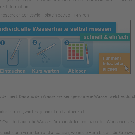
rer Information:
ngsbereich Schleswig-Holstein beträgt: 14.9 °dh
ers definiert. Das aus den Wasserwerken gewonnene Wasser, welches du
orf kommt, wird es gereinigt und aufbereitet.
 Ovendorf auch die Wasserhärte einstellen und nach den Wünschen ver
ereich dann verändern und anpassen, wenn die Härtebildern die Grenzwer