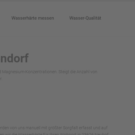
Wasserhärte messen
Wasser-Qualität
endorf
nd Magnesium-Konzentrationen. Steigt die Anzahl von
r.
rden von uns manuell mit größter Sorgfalt erfasst und auf
haben wir die Wasserhärte für Ihren Wohnort in 23626 Neuhof