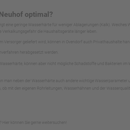
 Neuhof optimal?
orgt eine geringe Wasserhärte für weniger Ablagerungen (Kalk). Weiches
e Verkalkungsgefahr die Haushaltsgeräte länger leben.
om Versorger geliefert wird, können in Ovendorf auch Privathaushalte ha
chverfahren herabgesetzt werden.
asserhärte, können aber nicht mögliche Schadstoffe und Bakterien im Wa
ann man neben der Wasserhärte auch andere wichtige Wasserparameter unte
, ob mit den eigenen Rohrleitungen, Wasserhähnen und der Wasserqualitä
 Hier können Sie gerne weitersuchen!