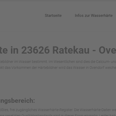
Startseite
Infos zur Wasserhärte
te in 23626 Ratekau - Ov
tebildner im Wasser bestimmt. Im Wesentlichen sind dies die Calcium- u
kt das Vorkommen der Härtebildner wird das Wasser in Ovendorf weiche
ungsbereich:
ößtes, frei zugängliches Wasserhärte-Register. Die Wasserhärte-Daten we
nsere gesetzten Qualitätsstandards sind in dieser Form einmalig. Leider 