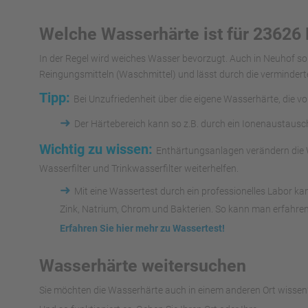
Welche Wasserhärte ist für 23626
In der Regel wird weiches Wasser bevorzugt. Auch in Neuhof s
Reingungsmitteln (Waschmittel) und lässt durch die vermindert
Tipp:
Bei Unzufriedenheit über die eigene Wasserhärte, die v
➜
Der Härtebereich kann so z.B. durch ein Ionenaustaus
Wichtig zu wissen:
Enthärtungsanlagen verändern die W
Wasserfilter und Trinkwasserfilter weiterhelfen.
➜
Mit eine Wassertest durch ein professionelles Labor k
Zink, Natrium, Chrom und Bakterien. So kann man erfahren
Erfahren Sie hier mehr zu Wassertest!
Wasserhärte weitersuchen
Sie möchten die Wasserhärte auch in einem anderen Ort wissen?