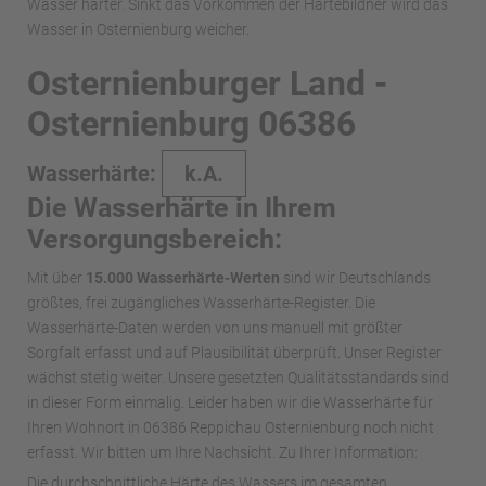
Wasser härter. Sinkt das Vorkommen der Härtebildner wird das
Wasser in Osternienburg weicher.
Osternienburger Land -
Osternienburg 06386
Wasserhärte:
k.A.
Die Wasserhärte in Ihrem
Versorgungsbereich:
Mit über
15.000 Wasserhärte-Werten
sind wir Deutschlands
größtes, frei zugängliches Wasserhärte-Register. Die
Wasserhärte-Daten werden von uns manuell mit größter
Sorgfalt erfasst und auf Plausibilität überprüft. Unser Register
wächst stetig weiter. Unsere gesetzten Qualitätsstandards sind
in dieser Form einmalig. Leider haben wir die Wasserhärte für
Ihren Wohnort in 06386 Reppichau Osternienburg noch nicht
erfasst. Wir bitten um Ihre Nachsicht. Zu Ihrer Information:
Die durchschnittliche Härte des Wassers im gesamten