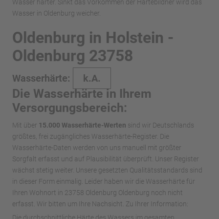
Wasser härter. Sinkt das Vorkommen der Härtebildner wird das
Wasser in Oldenburg weicher.
Oldenburg in Holstein -
Oldenburg 23758
Wasserhärte:
k.A.
Die Wasserhärte in Ihrem
Versorgungsbereich:
Mit über
15.000 Wasserhärte-Werten
sind wir Deutschlands
größtes, frei zugängliches Wasserhärte-Register. Die
Wasserhärte-Daten werden von uns manuell mit größter
Sorgfalt erfasst und auf Plausibilität überprüft. Unser Register
wächst stetig weiter. Unsere gesetzten Qualitätsstandards sind
in dieser Form einmalig. Leider haben wir die Wasserhärte für
Ihren Wohnort in 23758 Oldenburg Oldenburg noch nicht
erfasst. Wir bitten um Ihre Nachsicht. Zu Ihrer Information:
Die durchschnittliche Härte des Wassers im gesamten