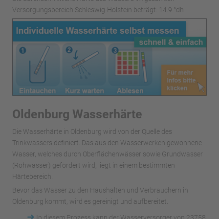
Versorgungsbereich Schleswig-Holstein beträgt: 14.9 °dh
Oldenburg Wasserhärte
Die Wasserhärte in Oldenburg wird von der Quelle des
Trinkwassers definiert. Das aus den Wasserwerken gewonnene
Wasser, welches durch Oberflächenwässer sowie Grundwasser
(Rohwasser) gefördert wird, liegt in einem bestimmten
Härtebereich.
Bevor das Wasser zu den Haushalten und Verbrauchern in
Oldenburg kommt, wird es gereinigt und aufbereitet.
➜
In diesem Prozess kann der Wasserversorger von 23758