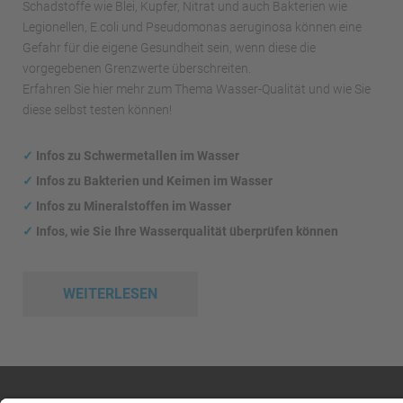
Schadstoffe wie Blei, Kupfer, Nitrat und auch Bakterien wie
Legionellen, E.coli und Pseudomonas aeruginosa können eine
Gefahr für die eigene Gesundheit sein, wenn diese die
vorgegebenen Grenzwerte überschreiten.
Erfahren Sie hier mehr zum Thema Wasser-Qualität und wie Sie
diese selbst testen können!
✓
Infos zu Schwermetallen im Wasser
✓
Infos zu Bakterien und Keimen im Wasser
✓
Infos zu Mineralstoffen im Wasser
✓
Infos, wie Sie Ihre Wasserqualität überprüfen können
WEITERLESEN