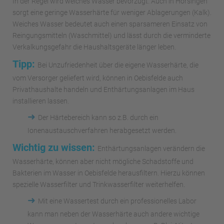
In der Regel wird weiches Wasser bevorzugt. Auch in Hörsingen
sorgt eine geringe Wasserhärte für weniger Ablagerungen (Kalk).
Weiches Wasser bedeutet auch einen sparsameren Einsatz von
Reingungsmitteln (Waschmittel) und lässt durch die verminderte
Verkalkungsgefahr die Haushaltsgeräte länger leben.
Tipp:
Bei Unzufriedenheit über die eigene Wasserhärte, die
vom Versorger geliefert wird, können in Oebisfelde auch
Privathaushalte handeln und Enthärtungsanlagen im Haus
installieren lassen.
➜
Der Härtebereich kann so z.B. durch ein
Ionenaustauschverfahren herabgesetzt werden.
Wichtig zu wissen:
Enthärtungsanlagen verändern die
Wasserhärte, können aber nicht mögliche Schadstoffe und
Bakterien im Wasser in Oebisfelde herausfiltern. Hierzu können
spezielle Wasserfilter und Trinkwasserfilter weiterhelfen.
➜
Mit eine Wassertest durch ein professionelles Labor
kann man neben der Wasserhärte auch andere wichtige