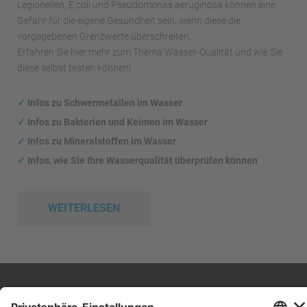
Legionellen, E.coli und Pseudomonas aeruginosa können eine
Gefahr für die eigene Gesundheit sein, wenn diese die
vorgegebenen Grenzwerte überschreiten.
Erfahren Sie hier mehr zum Thema Wasser-Qualität und wie Sie
diese selbst testen können!
✓
Infos zu Schwermetallen im Wasser
✓
Infos zu Bakterien und Keimen im Wasser
✓
Infos zu Mineralstoffen im Wasser
✓
Infos, wie Sie Ihre Wasserqualität überprüfen können
WEITERLESEN
Impressum