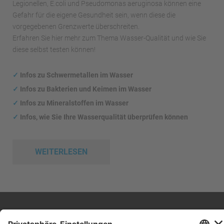
Legionellen, E.coli und Pseudomonas aeruginosa können eine
Gefahr für die eigene Gesundheit sein, wenn diese die
vorgegebenen Grenzwerte überschreiten.
Erfahren Sie hier mehr zum Thema Wasser-Qualität und wie Sie
diese selbst testen können!
✓
Infos zu Schwermetallen im Wasser
✓
Infos zu Bakterien und Keimen im Wasser
✓
Infos zu Mineralstoffen im Wasser
✓
Infos, wie Sie Ihre Wasserqualität überprüfen können
WEITERLESEN
Impressum