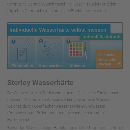
technische Geräte (Waschmaschine, Geschirrspüler) und den
täglichen Gebrauch einen positiven Effekt erzielen kann.
Sterley Wasserhärte
Die Wasserhärte in Sterley wird von der Quelle des Trinkwassers
definiert. Das aus den Wasserwerken gewonnene Wasser,
welches durch Oberflächenwässer sowie Grundwasser
(Rohwasser) gefördert wird, liegt in einem bestimmten
Härtebereich.
Bevor das Wasser zu den Haushalten und Verbrauchern in Kogel