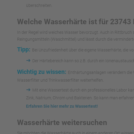
überschreiten.
Welche Wasserhärte ist für 23743 
In der Regel wird weiches Wasser bevorzugt. Auch in Rittbruch
Reingungsmitteln (Waschmittel) und lässt durch die vermindert
Tipp:
Bei Unzufriedenheit über die eigene Wasserhärte, die v
➜
Der Härtebereich kann so z.B. durch ein Ionenaustaus
Wichtig zu wissen:
Enthärtungsanlagen verändern die W
Wasserfilter und Trinkwasserfilter weiterhelfen.
➜
Mit eine Wassertest durch ein professionelles Labor k
Zink, Natrium, Chrom und Bakterien. So kann man erfahren
Erfahren Sie hier mehr zu Wassertest!
Wasserhärte weitersuchen
Sie möchten die Wasserhärte auch in einem anderen Ort wissen?