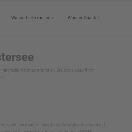
Wasserhärte messen
Wasser-Qualität
stersee
nd Magnesium-Konzentrationen. Steigt die Anzahl von
er.
rden von uns manuell mit größter Sorgfalt erfasst und auf
aben wir die Wasserhärte für Ihren Wohnort in 23743