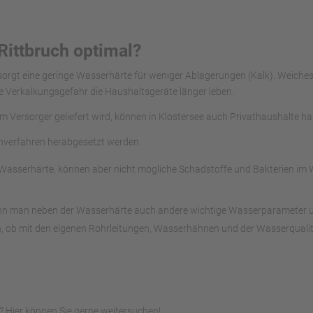
Rittbruch optimal?
 sorgt eine geringe Wasserhärte für weniger Ablagerungen (Kalk). Weich
e Verkalkungsgefahr die Haushaltsgeräte länger leben.
om Versorger geliefert wird, können in Klostersee auch Privathaushalte h
chverfahren herabgesetzt werden.
asserhärte, können aber nicht mögliche Schadstoffe und Bakterien im Was
ann man neben der Wasserhärte auch andere wichtige Wasserparameter unte
, ob mit den eigenen Rohrleitungen, Wasserhähnen und der Wasserqualitä
 Hier können Sie gerne weitersuchen!