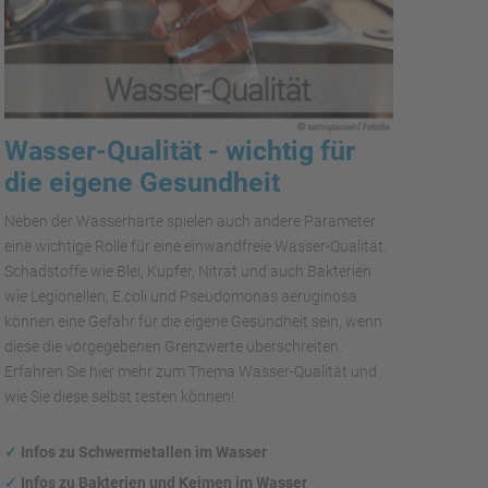
Wasser-Qualität - wichtig für
die eigene Gesundheit
Neben der Wasserhärte spielen auch andere Parameter
eine wichtige Rolle für eine einwandfreie Wasser-Qualität.
Schadstoffe wie Blei, Kupfer, Nitrat und auch Bakterien
wie Legionellen, E.coli und Pseudomonas aeruginosa
können eine Gefahr für die eigene Gesundheit sein, wenn
diese die vorgegebenen Grenzwerte überschreiten.
Erfahren Sie hier mehr zum Thema Wasser-Qualität und
wie Sie diese selbst testen können!
✓
Infos zu Schwermetallen im Wasser
✓
Infos zu Bakterien und Keimen im Wasser