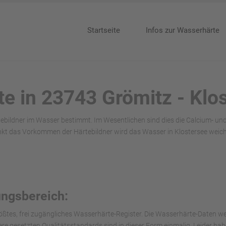
Startseite
Infos zur Wasserhärte
te in 23743 Grömitz - Klo
ebildner im Wasser bestimmt. Im Wesentlichen sind dies die Calcium- u
kt das Vorkommen der Härtebildner wird das Wasser in Klostersee weich
3
ungsbereich:
ößtes, frei zugängliches Wasserhärte-Register. Die Wasserhärte-Daten we
nsere gesetzten Qualitätsstandards sind in dieser Form einmalig. Leider h