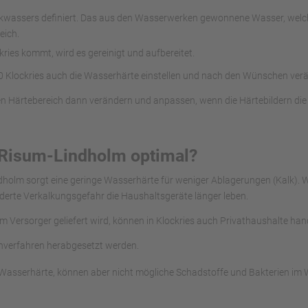
rinkwassers definiert. Das aus den Wasserwerken gewonnene Wasser, we
eich.
ies kommt, wird es gereinigt und aufbereitet.
 Klockries auch die Wasserhärte einstellen und nach den Wünschen ver
n Härtebereich dann verändern und anpassen, wenn die Härtebildern die
 Risum-Lindholm optimal?
ndholm sorgt eine geringe Wasserhärte für weniger Ablagerungen (Kalk)
derte Verkalkungsgefahr die Haushaltsgeräte länger leben.
om Versorger geliefert wird, können in Klockries auch Privathaushalte ha
chverfahren herabgesetzt werden.
asserhärte, können aber nicht mögliche Schadstoffe und Bakterien im Was