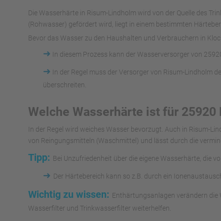
Die Wasserhärte in Risum-Lindholm wird von der Quelle des T
(Rohwasser) gefördert wird, liegt in einem bestimmten Härteber
Bevor das Wasser zu den Haushalten und Verbrauchern in Klockr
➜
In diesem Prozess kann der Wasserversorger von 25920
➜
In der Regel muss der Versorger von Risum-Lindholm de
überschreiten.
Welche Wasserhärte ist für 25920
In der Regel wird weiches Wasser bevorzugt. Auch in Risum-Li
von Reingungsmitteln (Waschmittel) und lässt durch die vermin
Tipp:
Bei Unzufriedenheit über die eigene Wasserhärte, die v
➜
Der Härtebereich kann so z.B. durch ein Ionenaustaus
Wichtig zu wissen:
Enthärtungsanlagen verändern die W
Wasserfilter und Trinkwasserfilter weiterhelfen.