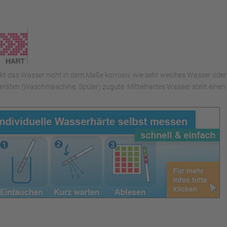
irkt das Wasser nicht in dem Maße korrosiv, wie sehr weiches Wasser oder
räten (Waschmaschine, Spüler) zugute. Mittelhartes Wasser stellt eine