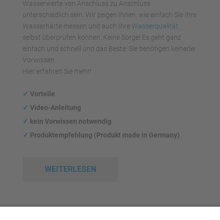
Wasserwerte von Anschluss zu Anschluss
unterschiedlich sein. Wir zeigen Ihnen, wie einfach Sie Ihre
Wasserhärte messen und auch Ihre
Wasserqualität
selbst überprüfen können. Keine Sorge! Es geht ganz
einfach und schnell und das Beste: Sie benötigen keinerlei
Vorwissen.
Hier erfahren Sie mehr!
✓
Vorteile
✓
Video-Anleitung
✓
kein Vorwissen notwendig
✓
Produktempfehlung (Produkt made in Germany)
WEITERLESEN