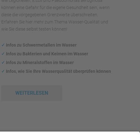
wie Legionellen, E.coli und Pseudomonas aeruginosa
können eine Gefahr für die eigene Gesundheit sein, wenn
diese die vorgegebenen Grenzwerte überschreiten.
Erfahren Sie hier mehr zum Thema Wasser-Qualität und
wie Sie diese selbst testen können!
✓
Infos zu Schwermetallen im Wasser
✓
Infos zu Bakterien und Keimen im Wasser
✓
Infos zu Mineralstoffen im Wasser
✓
Infos, wie Sie Ihre Wasserqualität überprüfen können
WEITERLESEN