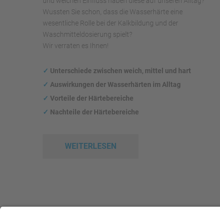
und welchen Einfluss haben diese auf unseren Alltag?
Wussten Sie schon, dass die Wasserhärte eine
wesentliche Rolle bei der Kalkbildung und der
Waschmitteldosierung spielt?
Wir verraten es Ihnen!
✓
Unterschiede zwischen weich, mittel und hart
✓
Auswirkungen
der Wasserhärten im Alltag
✓
Vorteile der Härtebereiche
✓
Nachteile der Härtebereiche
WEITERLESEN