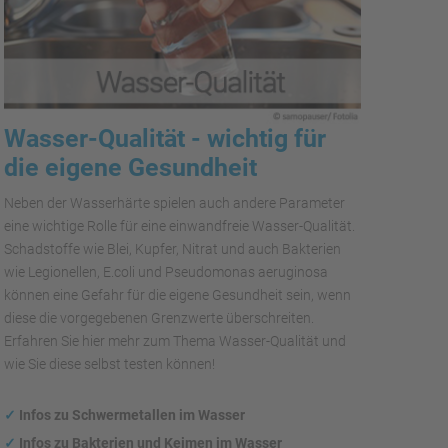
Wasser-Qualität - wichtig für
die eigene Gesundheit
Neben der Wasserhärte spielen auch andere Parameter
eine wichtige Rolle für eine einwandfreie Wasser-Qualität.
Schadstoffe wie Blei, Kupfer, Nitrat und auch Bakterien
wie Legionellen, E.coli und Pseudomonas aeruginosa
können eine Gefahr für die eigene Gesundheit sein, wenn
diese die vorgegebenen Grenzwerte überschreiten.
Erfahren Sie hier mehr zum Thema Wasser-Qualität und
wie Sie diese selbst testen können!
✓
Infos zu Schwermetallen im Wasser
✓
Infos zu Bakterien und Keimen im Wasser