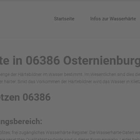
Startseite
Infos zur Wasserhärte
te in 06386 Osternienburg
enge der Härtebildner im Wasser bestimmt. Im Wesentlichen sind dies di
härter. Sinkt das Vorkommen der Härtebildner wird das Wasser in Kliet
etzen 06386
ungsbereich:
ößtes, frei zugängliches Wasserhärte-Register. Die Wasserhärte-Daten we
nsere gesetzten Qualitätsstandards sind in dieser Form einmalig. Leider h