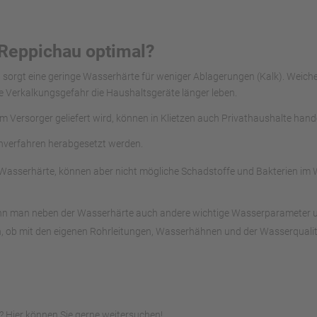
 Reppichau optimal?
u sorgt eine geringe Wasserhärte für weniger Ablagerungen (Kalk). Weic
e Verkalkungsgefahr die Haushaltsgeräte länger leben.
om Versorger geliefert wird, können in Klietzen auch Privathaushalte han
chverfahren herabgesetzt werden.
asserhärte, können aber nicht mögliche Schadstoffe und Bakterien im Was
ann man neben der Wasserhärte auch andere wichtige Wasserparameter unte
, ob mit den eigenen Rohrleitungen, Wasserhähnen und der Wasserqualitä
 Hier können Sie gerne weitersuchen!