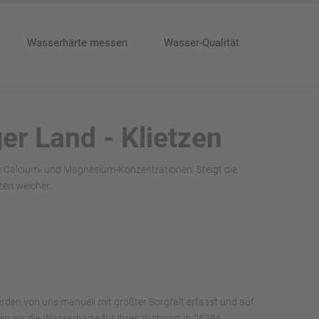
Wasserhärte messen
Wasser-Qualität
er Land - Klietzen
e Calcium- und Magnesium-Konzentrationen. Steigt die
zen weicher.
rden von uns manuell mit größter Sorgfalt erfasst und auf
aben wir die Wasserhärte für Ihren Wohnort in 06386