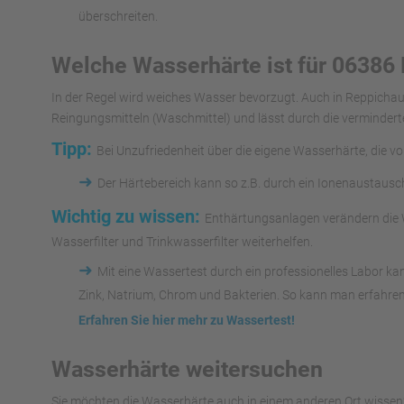
überschreiten.
Welche Wasserhärte ist für 06386
In der Regel wird weiches Wasser bevorzugt. Auch in Reppicha
Reingungsmitteln (Waschmittel) und lässt durch die vermindert
Tipp:
Bei Unzufriedenheit über die eigene Wasserhärte, die v
➜
Der Härtebereich kann so z.B. durch ein Ionenaustaus
Wichtig zu wissen:
Enthärtungsanlagen verändern die W
Wasserfilter und Trinkwasserfilter weiterhelfen.
➜
Mit eine Wassertest durch ein professionelles Labor k
Zink, Natrium, Chrom und Bakterien. So kann man erfahren
Erfahren Sie hier mehr zu Wassertest!
Wasserhärte weitersuchen
Sie möchten die Wasserhärte auch in einem anderen Ort wissen?