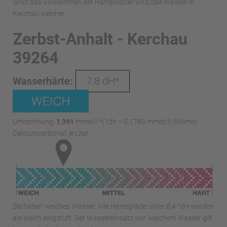
Sinkt das Vorkommen der Härtebildner wird das Wasser in
Kerchau weicher.
Zerbst-Anhalt - Kerchau
39264
Wasserhärte:
7.8 dH*
Umrechnung:
1,391
mmol/l *(1dh = 0,1783 mmol/l) Millimol
Calciumcarbonat je Liter
Sie haben weiches Wasser. Alle Härtegrade unter 8,4 °dH werden
als weich eingstuft. Der Wassereinsatz von weichem Wasser gilt