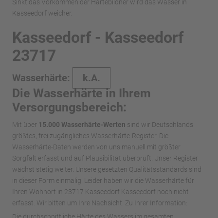
Sinkt das Vorkommen der Härtebildner wird das Wasser in
Kasseedorf weicher.
Kasseedorf - Kasseedorf
23717
Wasserhärte:
k.A.
Die Wasserhärte in Ihrem
Versorgungsbereich:
Mit über
15.000 Wasserhärte-Werten
sind wir Deutschlands
größtes, frei zugängliches Wasserhärte-Register. Die
Wasserhärte-Daten werden von uns manuell mit größter
Sorgfalt erfasst und auf Plausibilität überprüft. Unser Register
wächst stetig weiter. Unsere gesetzten Qualitätsstandards sind
in dieser Form einmalig. Leider haben wir die Wasserhärte für
Ihren Wohnort in 23717 Kasseedorf Kasseedorf noch nicht
erfasst. Wir bitten um Ihre Nachsicht. Zu Ihrer Information:
Die durchschnittliche Härte des Wassers im gesamten