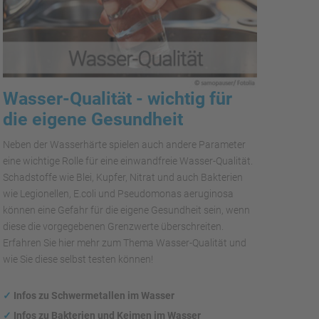
Wasser-Qualität - wichtig für
die eigene Gesundheit
Neben der Wasserhärte spielen auch andere Parameter
eine wichtige Rolle für eine einwandfreie Wasser-Qualität.
Schadstoffe wie Blei, Kupfer, Nitrat und auch Bakterien
wie Legionellen, E.coli und Pseudomonas aeruginosa
können eine Gefahr für die eigene Gesundheit sein, wenn
diese die vorgegebenen Grenzwerte überschreiten.
Erfahren Sie hier mehr zum Thema Wasser-Qualität und
wie Sie diese selbst testen können!
✓
Infos zu Schwermetallen im Wasser
✓
Infos zu Bakterien und Keimen im Wasser