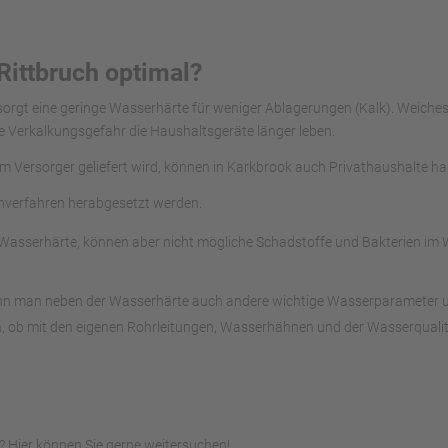
Rittbruch optimal?
 sorgt eine geringe Wasserhärte für weniger Ablagerungen (Kalk). Weich
e Verkalkungsgefahr die Haushaltsgeräte länger leben.
om Versorger geliefert wird, können in Karkbrook auch Privathaushalte h
chverfahren herabgesetzt werden.
asserhärte, können aber nicht mögliche Schadstoffe und Bakterien im Wa
ann man neben der Wasserhärte auch andere wichtige Wasserparameter unte
, ob mit den eigenen Rohrleitungen, Wasserhähnen und der Wasserqualitä
 Hier können Sie gerne weitersuchen!