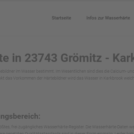
Startseite
Infos zur Wasserhärte
te in 23743 Grömitz - Kar
ebildner im Wasser bestimmt. Im Wesentlichen sind dies die Calcium- u
nkt das Vorkommen der Härtebildner wird das Wasser in Karkbrook weich
ungsbereich:
ößtes, frei zugängliches Wasserhärte-Register. Die Wasserhärte-Daten we
nsere gesetzten Qualitätsstandards sind in dieser Form einmalig. Leider h