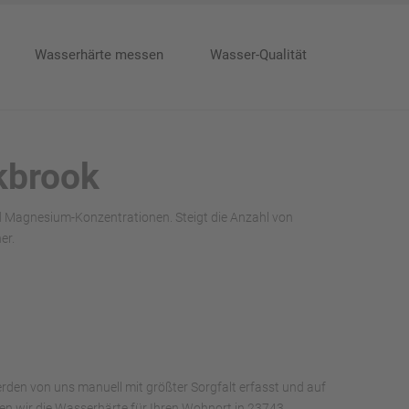
Wasserhärte messen
Wasser-Qualität
kbrook
nd Magnesium-Konzentrationen. Steigt die Anzahl von
er.
rden von uns manuell mit größter Sorgfalt erfasst und auf
aben wir die Wasserhärte für Ihren Wohnort in 23743