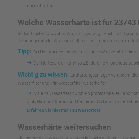
überschreiten.
Welche Wasserhärte ist für 23743 
In der Regel wird weiches Wasser bevorzugt. Auch in Rittbruch
Reingungsmitteln (Waschmittel) und lässt durch die vermindert
Tipp:
Bei Unzufriedenheit über die eigene Wasserhärte, die v
➜
Der Härtebereich kann so z.B. durch ein Ionenaustaus
Wichtig zu wissen:
Enthärtungsanlagen verändern die W
Wasserfilter und Trinkwasserfilter weiterhelfen.
➜
Mit eine Wassertest durch ein professionelles Labor k
Zink, Natrium, Chrom und Bakterien. So kann man erfahren
Erfahren Sie hier mehr zu Wassertest!
Wasserhärte weitersuchen
Sie möchten die Wasserhärte auch in einem anderen Ort wissen?