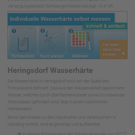
Versorgungsbereich Schleswig-Holstein beträgt: 14.9 °dh
Heringsdorf Wasserhärte
Die Wasserhärte in Heringsdorf wird von der Quelle des
Trinkwassers definiert. Das aus den Wasserwerken gewonnene
Wasser, welches durch Oberflächenwässer sowie Grundwasser
(Rohwasser) gefördert wird, liegt in einem bestimmten
Härtebereich.
Bevor das Wasser zu den Haushalten und Verbrauchern in
Kalkberg kommt, wird es gereinigt und aufbereitet.
➜
In diesem Prozess kann der Wasserversorger von 23777