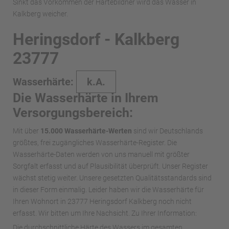
Sinkt das Vorkommen der Härtebildner wird das Wasser in
Kalkberg weicher.
Heringsdorf - Kalkberg
23777
Wasserhärte:
k.A.
Die Wasserhärte in Ihrem
Versorgungsbereich:
Mit über
15.000 Wasserhärte-Werten
sind wir Deutschlands
größtes, frei zugängliches Wasserhärte-Register. Die
Wasserhärte-Daten werden von uns manuell mit größter
Sorgfalt erfasst und auf Plausibilität überprüft. Unser Register
wächst stetig weiter. Unsere gesetzten Qualitätsstandards sind
in dieser Form einmalig. Leider haben wir die Wasserhärte für
Ihren Wohnort in 23777 Heringsdorf Kalkberg noch nicht
erfasst. Wir bitten um Ihre Nachsicht. Zu Ihrer Information:
Die durchschnittliche Härte des Wassers im gesamten